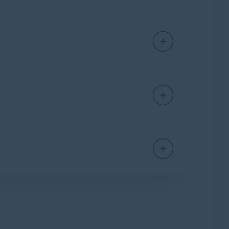
de todas as tentativas de conexão, inclusive o
o PC e espalhar malware.
icionadas aparecem abaixo do botão
r várias vezes em sequência. Podem ser
das) ou o dispositivo pode estar infectado por
 no ícone
Lixeira
que aparece.
parando os alertas. Recomendamos escanear o
Menu
▸
Configurações
▸
Geral
▸
☰
as contra ameaças
ou
Modo Silencioso
.
.
://www.abuseipdb.com/
tivar as notificações
.