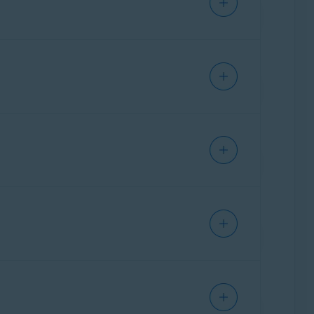
lizante verde (LIGADO) e selecione uma
o Remoto monitora as conexões de RDP para
amba está
ativada
, o Módulo Acesso Remoto
ão para se conectar enquanto a opção
as da verificação do Módulo Acesso Remoto.
 Módulo Acesso Remoto bloqueie tudo, exceto