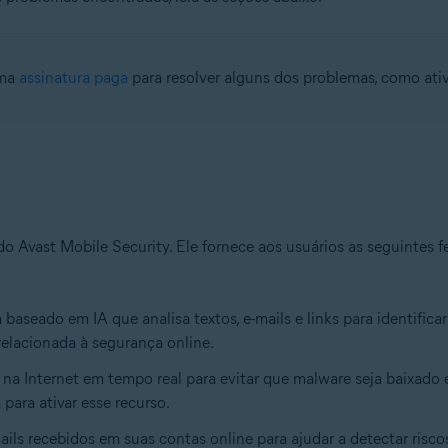
uma
assinatura paga
para resolver alguns dos problemas, como ati
do Avast Mobile Security. Ele fornece aos usuários as seguintes f
 baseado em IA que analisa textos, e-mails e links para identific
elacionada à segurança online.
e na Internet em tempo real para evitar que malware seja baixado e
para ativar esse recurso.
mails recebidos em suas contas online para ajudar a detectar ris