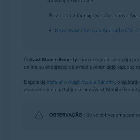
novo app Avast One.
Avast Mobile Security Ultimate
Para obter informações sobre o novo Avast
Sistemas operacionais:
iOS
Novo Avast One para Android e iOS - 
O
Avast Mobile Security
é um app projetado para prot
online ou endereços de e-mail tiverem sido vazados na
Depois de
instalar o Avast Mobile Security
, o aplicat
aprender como instalar e usar o Avast Mobile Security
OBSERVAÇÃO:
Se você tiver uma assinat