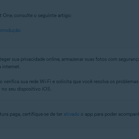
 One, consulte o seguinte artigo:
Introdução
eger sua privacidade online, armazenar suas fotos com segurança,
 internet.
ivo verifica sua rede Wi-Fi e solicita que você resolva os problem
 no seu dispositivo iOS.
ura paga, certifique-se de ter
ativado
o app para poder acompanh