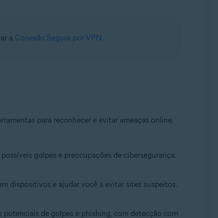
var a
Conexão Segura por VPN
.
erramentas para reconhecer e evitar ameaças online,
ar possíveis golpes e preocupações de cibersegurança.
m dispositivos e ajudar você a evitar sites suspeitos.
cos potenciais de golpes e phishing, com detecção com