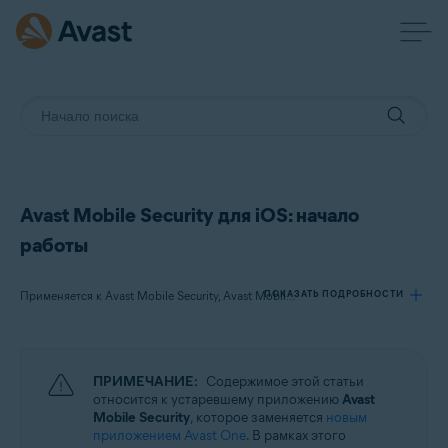
Avast Mobile Security для iOS: начало
работы
ПОКАЗАТЬ ПОДРОБНОСТИ
Применяется к Avast Mobile Security, Avast Mobile Security Premium, Avast Mobile Security Ultimate
Продукты:
ПРИМЕЧАНИЕ:
Содержимое этой статьи
Avast Mobile Security
относится к устаревшему приложению
Avast
Avast Mobile Security Premium
Mobile Security
, которое заменяется
новым
Avast Mobile Security Ultimate
приложением Avast One
. В рамках этого