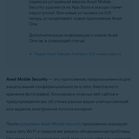
перехода устаревшая версия Avast Mobile
Security удаляется из App Store и вскоре станет
Операционные системы:
недоступной. Все новые установки на iOS
iOS
теперь устанавливают новое приложение Avast
One.
Дополнительную информацию о новом Avast
One см. в следующей статье:
Новый Avast One для Android и iOS: начало работы
Avast Mobile Security
— это приложение, предназначенное для
защиты вашей конфиденциальности в сети, безопасного
хранения фотографий, блокировки опасных веб-сайтов и
предупреждения вас об утечке данных ваших учетных записей
или адресов электронной почты в интернет.
После
установки Avast Mobile Security
приложение сканирует
вашу сеть Wi-Fi и предлагает решить обнаруженные проблемы.
Ознакомьтесь с разделами этой статьи и узнайте, как настроить