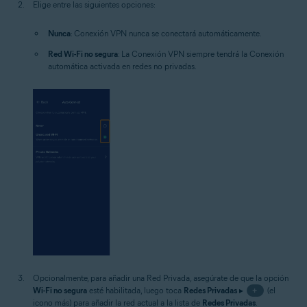
Elige entre las siguientes opciones:
Nunca
: Conexión VPN nunca se conectará automáticamente.
Red Wi-Fi no segura
: La Conexión VPN siempre tendrá la Conexión
automática activada en redes no privadas.
Opcionalmente, para añadir una Red Privada, asegúrate de que la opción
Wi-Fi no segura
esté habilitada, luego toca
Redes Privadas
▸
+
(el
icono más) para añadir la red actual a la lista de
Redes Privadas
.