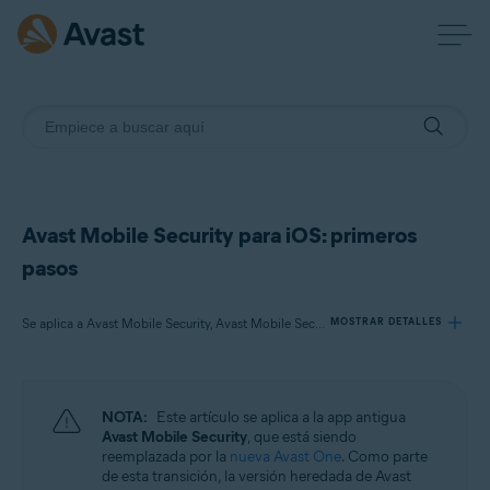
Avast Mobile Security para iOS: primeros
pasos
Se aplica a Avast Mobile Security, Avast Mobile Security Premium, Avast Mobile Security Ultimate
MOSTRAR DETALLES
Productos:
NOTA:
Este artículo se aplica a la app antigua
Avast Mobile Security
Avast Mobile Security
, que está siendo
Avast Mobile Security Premium
reemplazada por la
nueva Avast One
. Como parte
Avast Mobile Security Ultimate
de esta transición, la versión heredada de Avast