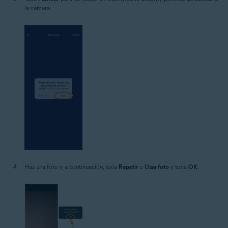
la cámara.
Haz una foto y, a continuación, toca
Repetir
o
Usar foto
y toca
OK
.