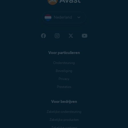
Pagina's vooraf laden
: Avast Secure Browser kan
pagina's die u mogelijk gaat bezoeken vooraf
Nederland
laden om de browsersnelheid te verbeteren. Als
dit is toegestaan, kan het cookies gebruiken
tijdens het vooraf laden van de pagina's en kan
het pagina's versleutelen en via Avast-servers
verzenden om uw identiteit voor sites te
verbergen.
Voor particulieren
Ondersteuning
Beveiliging
Privacy
Prestaties
Voor bedrijven
Zakelijke ondersteuning
Zakelijke producten
Zakelijke partners