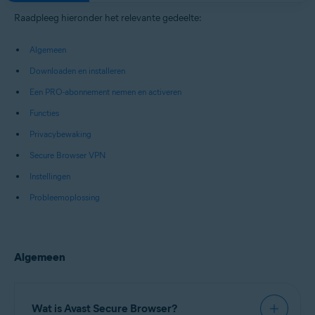
Windows, macOS, Android en iOS
Raadpleeg hieronder het relevante gedeelte:
Algemeen
Downloaden en installeren
Een PRO-abonnement nemen en activeren
Functies
Privacybewaking
Secure Browser VPN
Instellingen
Probleemoplossing
Algemeen
Wat is Avast Secure Browser?