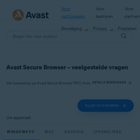
Voor
Voor
Voor
particulieren
bedrijven
partner
Beveiliging
Privacy
Prestaties
Avast Secure Browser – veelgestelde vragen
Van toepassing op Avast Secure Browser PRO, Avast Secure Browser
DETAILS WEERGEVEN
ALLES UITVOUWEN
Producten:
Avast Secure Browser PRO
Uw apparaat:
Avast Secure Browser
WINDOWS PC
MAC
ANDROID
IPHONE/IPAD
Besturingssystemen: