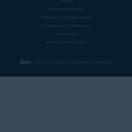
Juridisch
Kwetsbaarheid melden
Verklaring over moderne slavernij
Informatie over uw abonnement
Cookie Settings
Herroepen van het contract
© 2025 Gen Digital Inc.
Alle rechten voorbehouden.