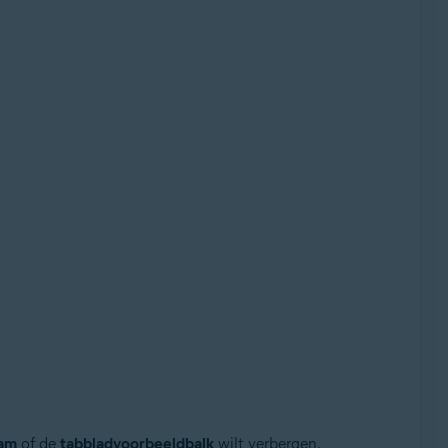
ram
of de
tabbladvoorbeeldbalk
wilt verbergen.