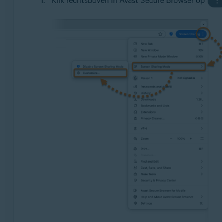
Klik rechtsboven in Avast Secure Browser op
⋮