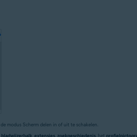
de modus Scherm delen in of uit te schakelen.
e
bladwijzerbalk
,
extensies
,
zoekgeschiedenis
, het
profielpictog