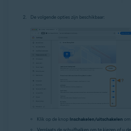
De volgende opties zijn beschikbaar:
Klik op de knop
Inschakelen/uitschakelen
om 
Verplaats de schuifbalken om te kiezen of u d