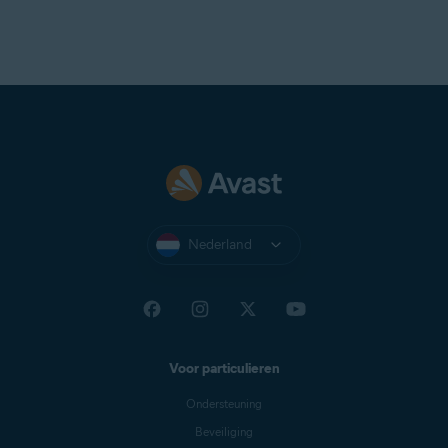
Bij voorkeur een standaardschermresolutie van
minimaal
1024x768
pixels
Nederland
Voor particulieren
Ondersteuning
Beveiliging