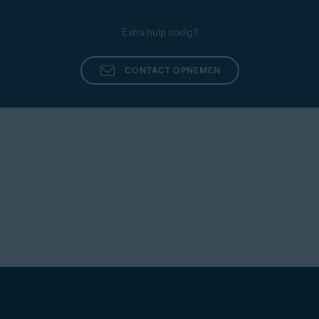
apparaten invoeren. Klik op het pictogram
Huidige
gebruiker
en selecteer
Wachtwoordzin invoeren
. Voer
Extra hulp nodig?
dezelfde wachtwoordzin in die u hebt ingesteld op het
andere gesynchroniseerde apparaat en klik op
Verzenden
.
CONTACT OPNEMEN