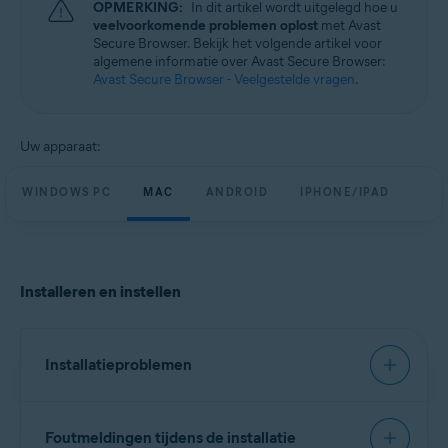
OPMERKING:
In dit artikel wordt uitgelegd hoe u
Windows, macOS, Android en iOS
veelvoorkomende problemen oplost
met Avast
Secure Browser. Bekijk het volgende artikel voor
algemene informatie over Avast Secure Browser:
Avast Secure Browser - Veelgestelde vragen
.
Uw apparaat:
WINDOWS PC
MAC
ANDROID
IPHONE/IPAD
Installeren en instellen
Installatieproblemen
Wij raden u aan Avast Secure Browser te
Foutmeldingen tijdens de installatie
installeren aan de hand van de stappen in het