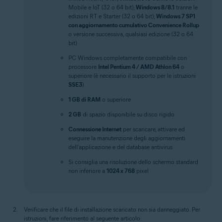
Mobile e IoT (32 o 64 bit);
Windows 8/8.1
tranne le
edizioni RT e Starter (32 o 64 bit);
Windows 7 SP1
con aggiornamento cumulativo Convenience Rollup
o versione successiva, qualsiasi edizione (32 o 64
bit)
PC Windows completamente compatibile con
processore
Intel Pentium 4 / AMD Athlon 64
o
superiore (è necessario il supporto per le istruzioni
SSE3
)
1 GB di RAM
o superiore
2 GB
di spazio disponibile su disco rigido
Connessione Internet
per scaricare, attivare ed
eseguire la manutenzione degli aggiornamenti
dell'applicazione e del database antivirus
Si consiglia una risoluzione dello schermo standard
non inferiore a
1024 x 768
pixel
Verificare che il file di installazione scaricato non sia danneggiato. Per
istruzioni, fare riferimento al seguente articolo: