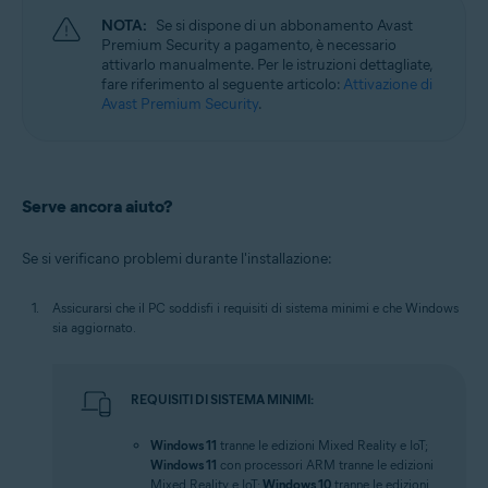
NOTA:
Se si dispone di un abbonamento Avast
Premium Security a pagamento, è necessario
attivarlo manualmente. Per le istruzioni dettagliate,
fare riferimento al seguente articolo:
Attivazione di
Avast Premium Security
.
Serve ancora aiuto?
Se si verificano problemi durante l'installazione:
Assicurarsi che il PC soddisfi i requisiti di sistema minimi e che Windows
sia aggiornato.
REQUISITI DI SISTEMA MINIMI:
Windows 11
tranne le edizioni Mixed Reality e IoT;
Windows 11
con processori ARM tranne le edizioni
Mixed Reality e IoT;
Windows 10
tranne le edizioni