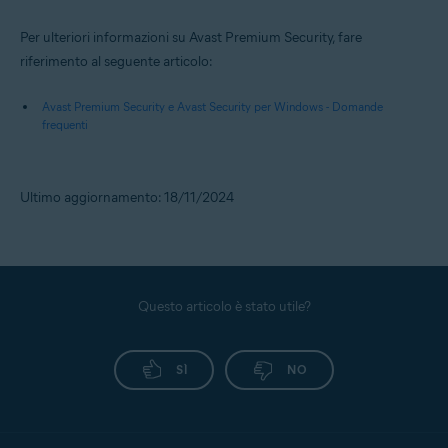
Per ulteriori informazioni su Avast Premium Security, fare
riferimento al seguente articolo:
Avast Premium Security e Avast Security per Windows - Domande
frequenti
Ultimo aggiornamento: 18/11/2024
Questo articolo è stato utile?
SÌ
NO