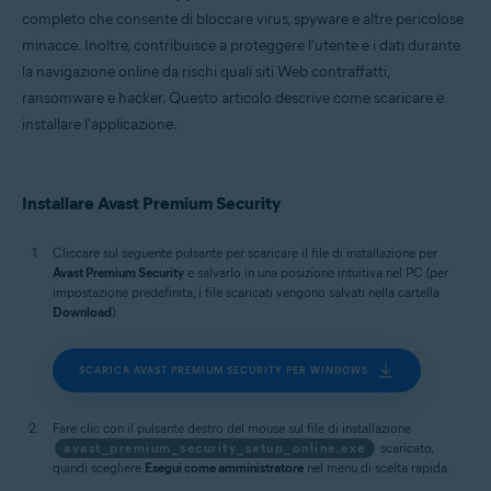
Microsoft Windows 11 Home / Pro / Enterprise / Education
completo che consente di bloccare virus, spyware e altre pericolose
Microsoft Windows 10 Home / Pro / Enterprise / Education - 32/64 bit
minacce. Inoltre, contribuisce a proteggere l'utente e i dati durante
Microsoft Windows 8.1 / Pro / Enterprise - 32/64 bit
Microsoft Windows 8 / Pro / Enterprise - 32/64 bit
la navigazione online da rischi quali siti Web contraffatti,
Microsoft Windows 7 Home Basic / Home Premium / Professional /
ransomware e hacker. Questo articolo descrive come scaricare e
Enterprise / Ultimate - Service Pack 1 con aggiornamento cumulativo
installare l'applicazione.
Convenience Rollup, 32/64 bit
Apple macOS 15.x (Sequoia)
Apple macOS 14.x (Sonoma)
Apple macOS 13.x (Ventura)
Installare Avast Premium Security
Apple macOS 12.x (Monterey)
Apple macOS 11.x (Big Sur)
Apple macOS 10.15.x (Catalina)
Cliccare sul seguente pulsante per scaricare il file di installazione per
Apple macOS 10.14.x (Mojave)
Avast Premium Security
e salvarlo in una posizione intuitiva nel PC (per
Apple macOS 10.13.x (High Sierra)
impostazione predefinita, i file scaricati vengono salvati nella cartella
Download
).
SCARICA AVAST PREMIUM SECURITY PER WINDOWS
Fare clic con il pulsante destro del mouse sul file di installazione
avast_premium_security_setup_online.exe
scaricato,
quindi scegliere
Esegui come amministratore
nel menu di scelta rapida.