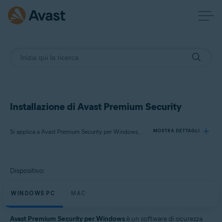
Installazione di Avast Premium Security
Si applica a Avast Premium Security per Windows, Avast Premium Security per Mac
MOSTRA DETTAGLI
Prodotti:
Dispositivo:
Avast Premium Security 24.x per Windows
Avast Premium Security 15.x per Mac
WINDOWS PC
MAC
Sistemi operativi:
Avast Premium Security per Windows
è un software di sicurezza