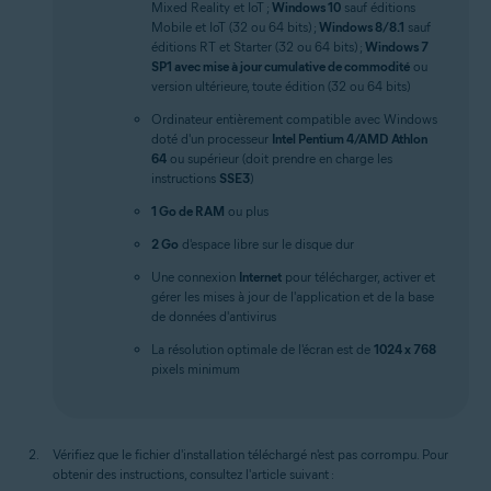
Mixed Reality et IoT ;
Windows 10
sauf éditions
Mobile et IoT (32 ou 64 bits) ;
Windows 8/8.1
sauf
éditions RT et Starter (32 ou 64 bits) ;
Windows 7
SP1 avec mise à jour cumulative de commodité
ou
version ultérieure, toute édition (32 ou 64 bits)
Ordinateur entièrement compatible avec Windows
doté d'un processeur
Intel Pentium 4/AMD Athlon
64
ou supérieur (doit prendre en charge les
instructions
SSE3
)
1 Go de RAM
ou plus
2 Go
d'espace libre sur le disque dur
Une connexion
Internet
pour télécharger, activer et
gérer les mises à jour de l'application et de la base
de données d'antivirus
La résolution optimale de l'écran est de
1024 x 768
pixels minimum
Vérifiez que le fichier d'installation téléchargé n'est pas corrompu. Pour
obtenir des instructions, consultez l'article suivant :