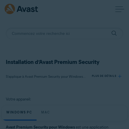
Installation d’Avast Premium Security
S’applique à Avast Premium Security pour Windows, Avast Premium Security pour Mac
PLUS DE DÉTAILS
Produits:
Votre appareil:
Avast Premium Security 24.x pour Windows
Avast Premium Security 15.x pour Mac
WINDOWS PC
MAC
Systèmes d'exploitation:
Avast Premium Security pour Windows
est une application