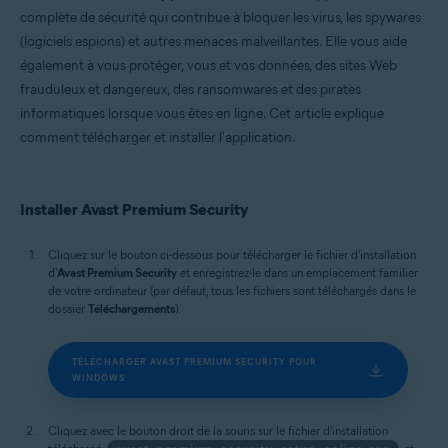
Microsoft Windows 11 Famille/Pro/Entreprise/Éducation
complète de sécurité qui contribue à bloquer les virus, les spywares
Microsoft Windows 10 Famille/Pro/Entreprise/Éducation (32/64 bits)
(logiciels espions) et autres menaces malveillantes. Elle vous aide
Microsoft Windows 8.1/Professionnel/Entreprise (32/64 bits)
Microsoft Windows 8/Professionnel/Entreprise (32/64 bits)
également à vous protéger, vous et vos données, des sites Web
Microsoft Windows 7 Édition Familiale Basique/Édition Familiale
frauduleux et dangereux, des ransomwares et des pirates
Premium/Professionnel/Entreprise/Édition Intégrale - Service Pack 1
informatiques lorsque vous êtes en ligne. Cet article explique
avec mise à jour cumulative de commodité (32/64 bits)
Apple macOS 15.x (Sequoia)
comment télécharger et installer l'application.
Apple macOS 14.x (Sonoma)
Apple macOS 13.x (Ventura)
Apple macOS 12.x (Monterey)
Apple macOS 11.x (Big Sur)
Installer Avast Premium Security
Apple macOS 10.15.x (Catalina)
Apple macOS 10.14.x (Mojave)
Cliquez sur le bouton ci-dessous pour télécharger le fichier d'installation
Apple macOS 10.13.x (High Sierra)
d'
Avast Premium Security
et enregistrez-le dans un emplacement familier
de votre ordinateur (par défaut, tous les fichiers sont téléchargés dans le
dossier
Téléchargements
).
TÉLÉCHARGER AVAST PREMIUM SECURITY POUR
WINDOWS
Cliquez avec le bouton droit de la souris sur le fichier d'installation