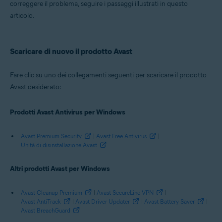
Avast SecureLine VPN 5.x per Windows
correggere il problema, seguire i passaggi illustrati in questo
Avast AntiTrack Premium 2.x per Windows
articolo.
Avast Driver Updater 2.x per Windows
Avast Battery Saver 19.x per Windows
Avast BreachGuard 20.x per Windows
Scaricare di nuovo il prodotto Avast
Sistemi operativi:
Microsoft Windows 11 Home / Pro / Enterprise / Education
Fare clic su uno dei collegamenti seguenti per scaricare il prodotto
Microsoft Windows 10 Home / Pro / Enterprise / Education - 32/64 bit
Avast desiderato:
Microsoft Windows 8.1 / Pro / Enterprise - 32/64 bit
Microsoft Windows 8 / Pro / Enterprise - 32/64 bit
Microsoft Windows 7 Home Basic / Home Premium / Professional /
Prodotti Avast Antivirus per Windows
Enterprise / Ultimate - Service Pack 1 con aggiornamento Convenient
Rollup, 32/64 bit
Avast Premium Security
|
Avast Free Antivirus
|
Unità di disinstallazione Avast
Altri prodotti Avast per Windows
Avast Cleanup Premium
|
Avast SecureLine VPN
|
Avast AntiTrack
|
Avast Driver Updater
|
Avast Battery Saver
|
Avast BreachGuard