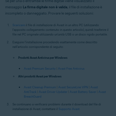
Se per una o entrambe le firme digitali viene visualizzato il
messaggio
La firma digitale non è valida
, il file di installazione è
incompleto o danneggiato. Provare le seguenti soluzioni:
Scaricare
il file di installazione di Avast in un altro PC (utilizzando
l'apposito collegamento contenuto in questo articolo), quindi trasferire il
file nel PC originale utilizzando un'unità USB o un disco rigido portatile.
Eseguire l'installazione procedendo esattamente come descritto
nell'articolo corrispondente di seguito:
Prodotti Avast Antivirus per Windows
Avast Premium Security
|
Avast Free Antivirus
Altri prodotti Avast per Windows
Avast Cleanup Premium
|
Avast SecureLine VPN
|
Avast
AntiTrack
|
Avast Driver Updater
|
Avast Battery Saver
|
Avast
BreachGuard
Se continuano a verificarsi problemi durante il download del file di
installazione di Avast, contattare il
Supporto Avast
.