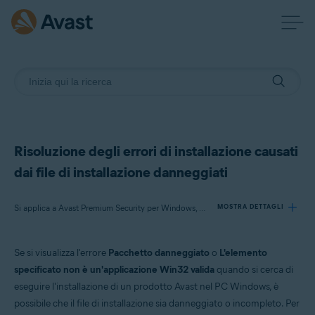
Risoluzione degli errori di installazione causati
dai file di installazione danneggiati
Si applica a Avast Premium Security per Windows, Avast Free Antivirus per Windows, Avast Cleanup Premium per Windows, Avast SecureLine VPN per Windows, Avast AntiTrack Premium per Windows, Avast Driver Updater per Windows, Avast Battery Saver per Windows, Avast BreachGuard per Windows
MOSTRA DETTAGLI
Se si visualizza l'errore
Pacchetto danneggiato
o
L'elemento
Prodotti:
specificato non è un'applicazione Win32 valida
quando si cerca di
Avast Premium Security 21.x per Windows
eseguire l'installazione di un prodotto Avast nel PC Windows, è
Avast Free Antivirus 21.x per Windows
possibile che il file di installazione sia danneggiato o incompleto. Per
Avast Cleanup Premium 21.x per Windows