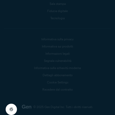
Sala stampa
Fiducia digitale
Tecnologia
Informativa sulla privacy
Informativa sui prodotti
Informazioni legali
Segnala vulnerabilità
Informativa sulla schiavitù moderna
Dettagli abbonamento
Cookie Settings
Recedere dal contratto
© 2025 Gen Digital Inc.
Tutti i diritti riservati.