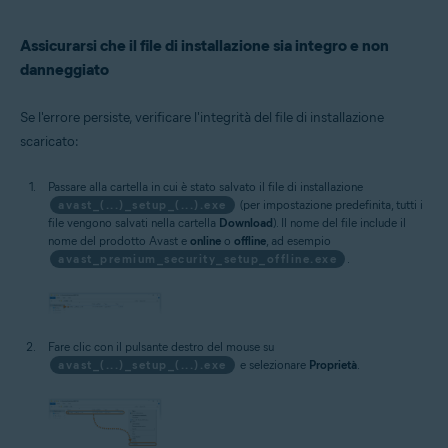
Assicurarsi che il file di installazione sia integro e non
danneggiato
Se l'errore persiste, verificare l'integrità del file di installazione
scaricato:
Passare alla cartella in cui è stato salvato il file di installazione
avast_(...)_setup_(...).exe
(per impostazione predefinita, tutti i
file vengono salvati nella cartella
Download
). Il nome del file include il
nome del prodotto Avast e
online
o
offline
, ad esempio
avast_premium_security_setup_offline.exe
.
Fare clic con il pulsante destro del mouse su
avast_(...)_setup_(...).exe
e selezionare
Proprietà
.