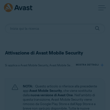
Attivazione di Avast Mobile Security
Si applica a Avast Mobile Security, Avast Mobile Security Premium, Avast Mobile Security Ultimate
MOSTRA DETTAGLI
Prodotti:
NOTA:
Questo articolo si riferisce alla precedente
Avast Mobile Security
app
Avast Mobile Security
, che viene sostituita
Avast Mobile Security Premium
dalla
nuova versione di Avast One
. Nell'ambito di
Avast Mobile Security Ultimate
questa transizione, Avast Mobile Security viene
rimosso da Google Play Store e dall'App Store e a
breve non sarà più disponibile. Tutte le nuove
Sistemi operativi: