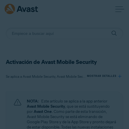
Activación de Avast Mobile Security
Se aplica a Avast Mobile Security, Avast Mobile Security Premium, Avast Mobile Security Ultimate
MOSTRAR DETALLES
Productos:
NOTA:
Este artículo se aplica a la app anterior
Avast Mobile Security
Avast Mobile Security
, que se está sustituyendo
Avast Mobile Security Premium
por
Avast One
. Como parte de esta transición,
Avast Mobile Security Ultimate
Avast Mobile Security se está eliminando de
Google Play Store y de la App Store y pronto dejará
de estar disponible. Todas las nuevas instalaciones
Sistemas operativos: