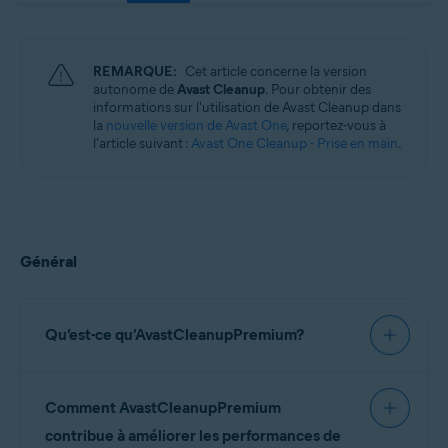
Windows, macOS et Android
REMARQUE:
Cet article concerne la version
autonome de
Avast Cleanup
. Pour obtenir des
informations sur l'utilisation de Avast Cleanup dans
la
nouvelle version de Avast One
, reportez-vous à
l'article suivant :
Avast One Cleanup - Prise en main
.
Général
Qu’est-ce qu’AvastCleanupPremium?
AvastCleanupPremium
est un outil d’optimisation
Comment AvastCleanupPremium
qui inclut une gamme d’analyses conçues pour
détecter les éléments inutiles et les problèmes de
contribue à améliorer les performances de