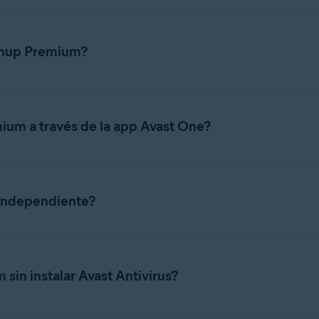
eanup Premium?
ación y activación en los artículos siguientes:
mium a través de la app Avast One?
 como Cleanup, Antivirus y VPN, en una sola app llamada Avast O
erfaz, sin necesidad de cambiar entre apps individuales. Cuando
 independiente?
ala Avast One y habilita la funcionalidad de Cleanup en esa app, 
Cleanup Premium en lugar de Avast One, consulta el artículo sigui
remium, se conservan tus funciones, tu suscripción y los datos de
in instalar Avast Antivirus?
 sustituye y transfiere tu suscripción automáticamente. Si prefi
scargarla e instalarla por separado
.