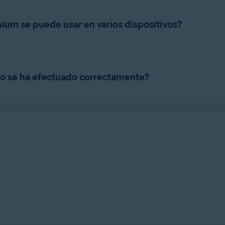
Configuración
. Selecciona la pestaña de
suscripción
y consulta l
ium se puede usar en varios dispositivos?
eamente en el número de dispositivos que especificaste al reali
 pedido o mediante la
Cuenta Avast
que contiene tu suscripci
 no se ha efectuado correctamente?
ra la suscripción comprada, puedes empezar a usar Avast Cleanup
emas de activación más comunes, consulta el artículo siguiente:
e tus dispositivos actuales.
aciones de Avast
 dispositivo.
n el
Soporte de Avast
.