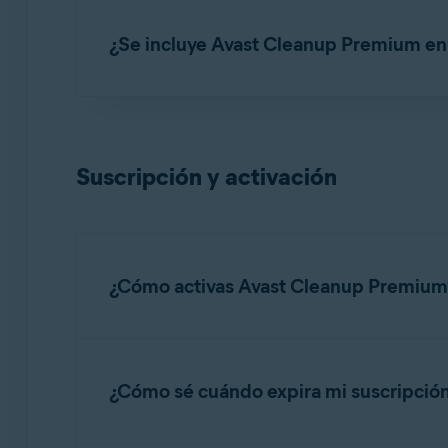
Sí. Avast Cleanup Premium se puede instalar 
Mac.
¿Se incluye Avast Cleanup Premium en 
No. Necesitas una suscripción de pago separ
Avast Cleanup Premium.
Suscripción y activación
¿Cómo activas Avast Cleanup Premium
Avast Cleanup Premium es una aplicación de pa
artículo siguiente:
¿Cómo sé cuándo expira mi suscripció
Activar Avast Cleanup Premium