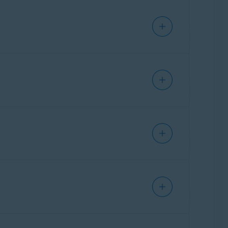
n eliminar para liberar espacio en el Mac.
um. Selecciona
Limpiar residuos
▸
Analizar
arios y seleccionar cuáles deseas eliminar del
os de navegación de tus navegadores web.
um. Selecciona
Limpiar navegador
▸
Analizar
de los navegadores web instalados. Si lo
dicar qué deseas eliminar exactamente.
. También puedes agregar sitios web
elecciona
Buscador de duplicados
dos veces.
egación.
 eliminar del Mac.
iona
Analizar fotos
▸
Buscar fotos
. Puedes
nar las fotos que deseas eliminar.
ces.