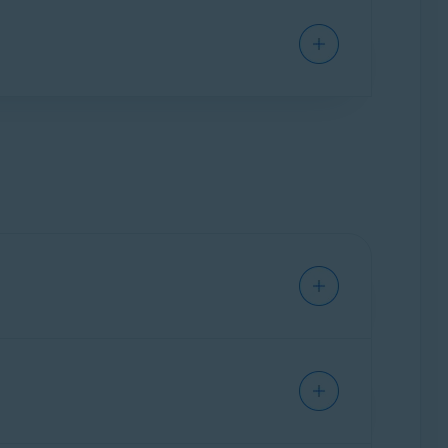
Avast Security
o
Avast Premium Security
en tu
ipción a
Avast Premium Security
para activar
instrucciones detalladas de activación en el