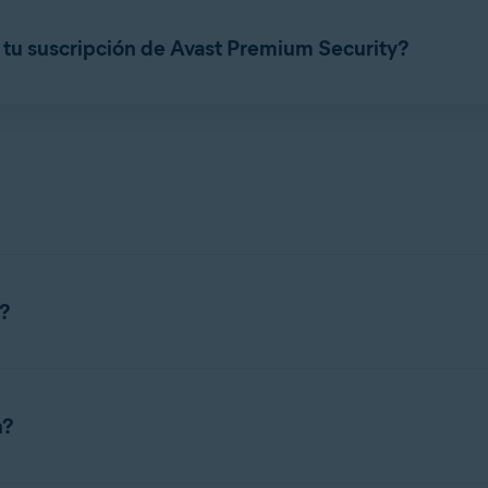
como aplicación independiente sin necesidad de tener instalado
tu suscripción de Avast Premium Security?
ada para usar Avast Cleanup Premium. No puedes usar una suscr
?
go que requiere una suscripción para poderla usar. Consulta las 
n?