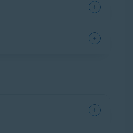
t Cleanup Premium. Selecciona
Desinstalar
seas eliminar.
car el Mac.
nup Premium. Selecciona
Administrar los
de inicio. Haz clic en el control deslizante
, el disco duro y la batería.
elecciona
Monitor del sistema
▸
Analizar