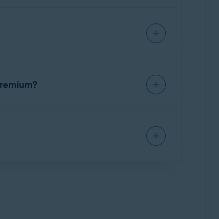
detectar elementos innecesarios y problemas
emas siguientes:
 Premium?
 Avast One es una app todo en uno que ofrece
uarios pueden acceder a funciones como
 prémium depende de la suscripción o
iberarás espacio en el disco y eliminarás
siguiente: