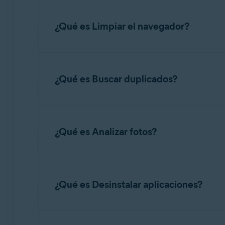
La opción de
limpiar residuos
analiza varias á
¿Qué es Limpiar el navegador?
Para liberar espacio en disco, pasa el ratón 
residuos
. Una vez completado el análisis, pue
Mac.
La opción
Limpiar el navegador
permite proteg
¿Qué es Buscar duplicados?
Para limpiar los navegadores, pasa el ratón p
navegadores
. Una vez completado el análisis
deseas, haz clic en
Detalles
junto a un navegad
Buscador de duplicados
detecta los archivos 
¿Qué es Analizar fotos?
Si lo deseas, puedes configurar Avast Cleanu
Para buscar duplicados, pasa el ratón por en
permitidos que siempre están exentos cuando 
Una vez completado el análisis, puedes revisar
Analizar fotos
detecta fotos borrosas, mal ilum
¿Qué es Desinstalar aplicaciones?
Para analizar fotos, pasa el ratón por encima
especificar dónde buscará fotos Avast Cleanup 
La opción
Desinstalar aplicaciones
te permite 