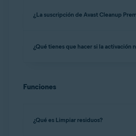
Abre Avast Cleanup Premium
y haz clic en
apartado de
tu suscripción actual
.
¿La suscripción de Avast Cleanup Prem
Puedes activar Avast Cleanup Premium simultán
dispositivos en el correo de confirmación del
¿Qué tienes que hacer si la activación
Si has alcanzado el límite de dispositivos pa
estos pasos:
Para saber cómo resolver algunos de los probl
Desinstala
Avast Cleanup Premium de uno d
Resolver problemas de activación en aplic
Funciones
Instala
Avast Cleanup Premium en el nuevo
Si el problema persiste, ponte en contacto co
Actívalo
en el nuevo dispositivo.
¿Qué es Limpiar residuos?