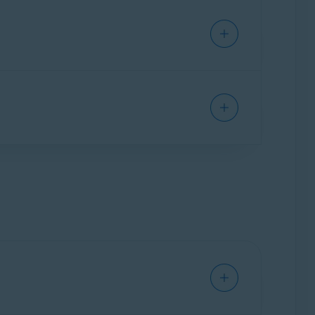
a fecha de expiración de la suscripción en el
zar la compra. Puedes verificar el número de
ón a Avast Cleanup Premium.
 Premium en un nuevo dispositivo siguiendo