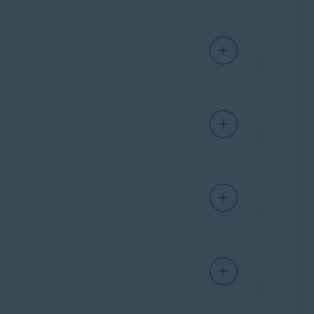
ne. Esto te permite acceder a todas tus apps
 descargas Avast Cleanup desde
en lugar de instalar una app independiente de
ente:
Cómo cambiar de Avast One a una app
 activación. Si tenías la app independiente de
eres seguir usando la versión independiente de