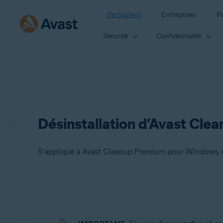
Particuliers
Entreprises
Pa
Sécurité
Confidentialité
Désinstallation d’Avast Cle
S’applique à Avast Cleanup Premium pour Windows, 
Produits:
Avast Cleanup Premium 24.x pour Windows
Avast Cleanup Premium 4.x pour Mac