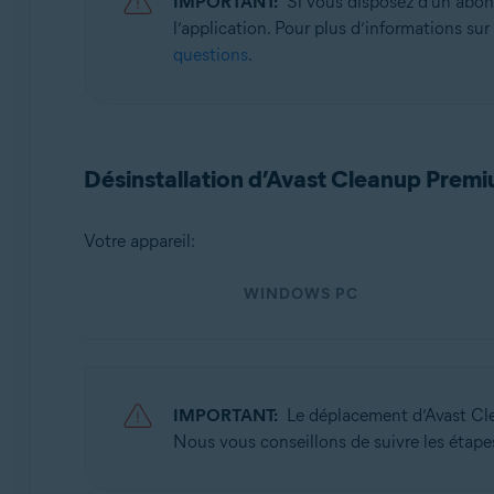
IMPORTANT:
Si vous disposez d’un ab
Avast Cleanup 24.x pour Android
l’application. Pour plus d’informations sur 
questions
.
Microsoft Windows 11 Famille/Pro/Entreprise/Éducati
Microsoft Windows 10 Famille/Pro/Entreprise/Éducatio
Microsoft Windows 8.1/Professionnel/Entreprise (32/64
Microsoft Windows 8/Professionnel/Entreprise (32/64 
Désinstallation d’Avast Cleanup Prem
Microsoft Windows 7 Édition Familiale Basique/Édition 
Apple macOS 14.x (Sonoma)
Votre appareil:
Apple macOS 13.x (Ventura)
Apple macOS 12.x (Monterey)
WINDOWS PC
Apple macOS 11.x (Big Sur)
Apple macOS 10.15.x (Catalina)
Apple macOS 10.14.x (Mojave)
Apple macOS 10.13.x (High Sierra)
Apple macOS 10.12.x (Sierra)
IMPORTANT:
Le déplacement d’Avast C
Nous vous conseillons de suivre les étape
Systèmes d'exploitation: