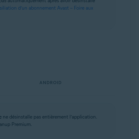
pas
automatiquement après avoir désinstallé
siliation d’un abonnement Avast – Foire aux
ck 1 (32/64 bits)
ANDROID
c
ne désinstalle pas entièrement l’application.
leanup Premium.