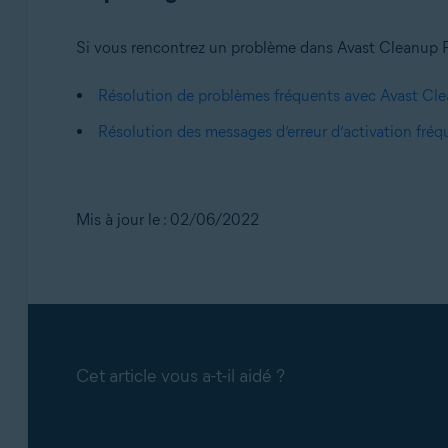
Si vous rencontrez un problème dans Avast Cleanup P
Résolution de problèmes fréquents avec Avast C
Résolution des messages d’erreur d’activation fréq
Mis à jour le : 02/06/2022
Cet article vous a-t-il aidé ?