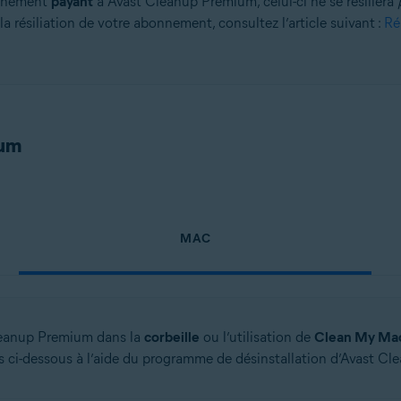
onnement
payant
à Avast Cleanup Premium, celui-ci ne se résiliera
la résiliation de votre abonnement, consultez l’article suivant :
Ré
on
n (32/64 bits)
 bits)
bits)
ium
Familiale Premium/Professionnel/Entreprise/Édition Intégrale - Service Pa
MAC
leanup Premium dans la
corbeille
ou l’utilisation de
Clean My Ma
s ci-dessous à l’aide du programme de désinstallation d’Avast C