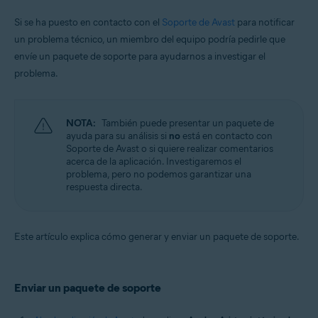
Sistemas operativos:
Si se ha puesto en contacto con el
Soporte de Avast
para notificar
un problema técnico, un miembro del equipo podría pedirle que
Apple macOS 12.x (Monterey)
Apple macOS 11.x (Big Sur)
envíe un paquete de soporte para ayudarnos a investigar el
Apple macOS 10.15.x (Catalina)
problema.
Apple macOS 10.14.x (Mojave)
Apple macOS 10.13.x (High Sierra)
Apple macOS 10.12.x (Sierra)
Apple Mac OS X 10.11.x (El Capitan)
NOTA:
También puede presentar un paquete de
ayuda para su análisis si
no
está en contacto con
Soporte de Avast o si quiere realizar comentarios
acerca de la aplicación. Investigaremos el
problema, pero no podemos garantizar una
respuesta directa.
Este artículo explica cómo generar y enviar un paquete de soporte.
Enviar un paquete de soporte