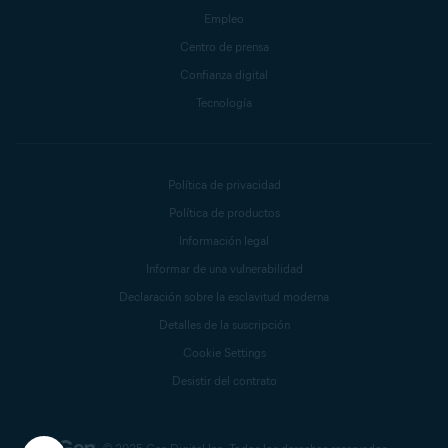
Empleo
Centro de prensa
Confianza digital
Tecnología
Política de privacidad
Política de productos
Información legal
Informar de una vulnerabilidad
Declaración sobre la esclavitud moderna
Detalles de la suscripción
Cookie Settings
Desistir del contrato