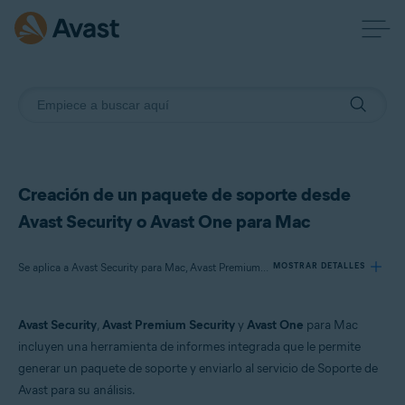
Creación de un paquete de soporte desde
Avast Security o Avast One para Mac
Se aplica a Avast Security para Mac, Avast Premium Security para Mac, Avast One para Mac
MOSTRAR DETALLES
Avast Security
,
Avast Premium Security
y
Avast One
para Mac
Productos:
incluyen una herramienta de informes integrada que le permite
Avast Security 15.x para Mac
generar un paquete de soporte y enviarlo al servicio de Soporte de
Avast Premium Security 15.x para Mac
Avast para su análisis.
Avast One 22.x para Mac