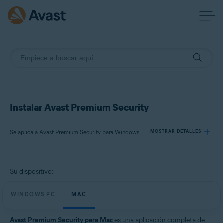
Instalar Avast Premium Security
Se aplica a Avast Premium Security para Windows, Avast Premium Security para Mac
MOSTRAR DETALLES
Productos:
Su dispositivo:
Avast Premium Security 24.x para Windows
Avast Premium Security 15.x para Mac
WINDOWS PC
MAC
Sistemas operativos:
Avast Premium Security para Mac
es una aplicación completa de