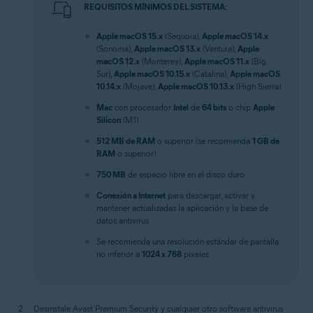
REQUISITOS MÍNIMOS DEL SISTEMA:
Apple macOS 15.x
(Sequoia),
Apple macOS 14.x
(Sonoma),
Apple macOS 13.x
(Ventura),
Apple
macOS 12.x
(Monterey),
Apple macOS 11.x
(Big
Sur),
Apple macOS 10.15.x
(Catalina),
Apple macOS
10.14.x
(Mojave),
Apple macOS 10.13.x
(High Sierra)
Mac
con procesador
Intel
de
64 bits
o chip
Apple
Silicon
(M1)
512 MB de RAM
o superior (se recomienda
1 GB de
RAM
o superior)
750 MB
de espacio libre en el disco duro
Conexión a Internet
para descargar, activar y
mantener actualizadas la aplicación y la base de
datos antivirus
Se recomienda una resolución estándar de pantalla
no inferior a
1024 x 768
píxeles
Desinstale Avast Premium Security y cualquier otro software antivirus