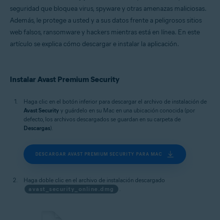
Microsoft Windows 11 Home/Pro/Enterprise/Education
seguridad que bloquea virus, spyware y otras amenazas maliciosas.
Microsoft Windows 10 Home/Pro/Enterprise/Education - 32 o 64 bits
Además, le protege a usted y a sus datos frente a peligrosos sitios
Microsoft Windows 8.1/Pro/Enterprise - 32 o 64 bits
Microsoft Windows 8/Pro/Enterprise - 32 o 64 bits
web falsos, ransomware y hackers mientras está en línea. En este
Microsoft Windows 7 Home Basic/Home
artículo se explica cómo descargar e instalar la aplicación.
Premium/Professional/Enterprise/Ultimate - Service Pack 1 con
Convenient Rollup Update, 32 o 64 bits
Apple macOS 15.x (Sequoia)
Apple macOS 14.x (Sonoma)
Instalar Avast Premium Security
Apple macOS 13.x (Ventura)
Apple macOS 12.x (Monterey)
Haga clic en el botón inferior para descargar el archivo de instalación de
Apple macOS 11.x (Big Sur)
Avast Security
Apple macOS 10.15.x (Catalina)
y guárdelo en su Mac en una ubicación conocida (por
defecto, los archivos descargados se guardan en su carpeta de
Apple macOS 10.14.x (Mojave)
Descargas
Apple macOS 10.13.x (High Sierra)
).
DESCARGAR AVAST PREMIUM SECURITY PARA MAC
Haga doble clic en el archivo de instalación descargado
avast_security_online.dmg
.