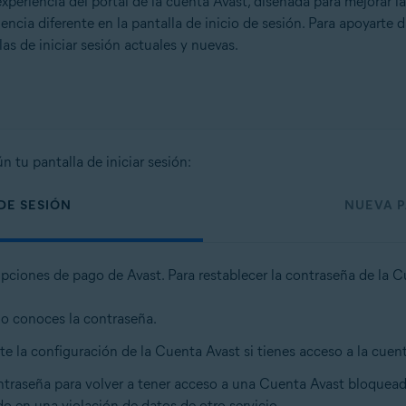
eriencia del portal de la cuenta Avast, diseñada para mejorar la
ncia diferente en la pantalla de inicio de sesión. Para apoyarte d
s de iniciar sesión actuales y nuevas.
 tu pantalla de iniciar sesión:
 DE SESIÓN
NUEVA P
ipciones de pago de Avast. Para restablecer la contraseña de la 
no conoces la contraseña.
e la configuración de la Cuenta Avast si tienes acceso a la cuen
ontraseña para volver a tener acceso a una Cuenta Avast bloquea
do en una violación de datos de otro servicio.