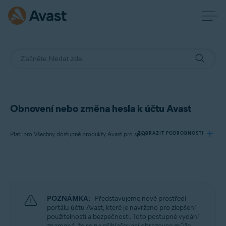
Obnovení nebo změna hesla k účtu Avast
ZOBRAZIT PODROBNOSTI
Platí pro Všechny dostupné produkty Avast pro spotřebitele
Produkty:
Všechny dostupné produkty Avast pro spotřebitele
POZNÁMKA:
Představujeme nové prostředí
Operační systémy:
portálu účtu Avast, které je navrženo pro zlepšení
použitelnosti a bezpečnosti. Toto postupné vydání
Všechny podporované operační systémy
znamená, že se na přihlašovací obrazovce může