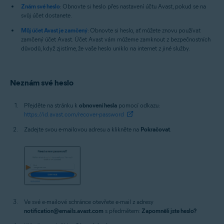
Znám své heslo
: Obnovte si heslo přes nastavení účtu Avast, pokud se na
svůj účet dostanete.
Můj účet Avast je zamčený
: Obnovte si heslo, ať můžete znovu používat
zamčený účet Avast. Účet Avast vám můžeme zamknout z bezpečnostních
důvodů, když zjistíme, že vaše heslo uniklo na internet z jiné služby.
Neznám své heslo
Přejděte na stránku k
obnovení hesla
pomocí odkazu:
https://id.avast.com/recover-password
Zadejte svou e-mailovou adresu a klikněte na
Pokračovat
.
Ve své e-mailové schránce otevřete e-mail z adresy
notification@emails.avast.com
s předmětem:
Zapomněli jste heslo?