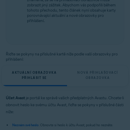
zobrazit jiný zážitek. Abychom vás podpořili během
tohoto přechodu, tento článek nyní obsahuje karty
porovnávající aktuální a nové obrazovky pro
přihlášení.
Řiďte se pokyny na příslušné kartě níže podle vaší obrazovky pro
přihlášení:
AKTUÁLNÍ OBRAZOVKA
NOVÁ PŘIHLAŠOVACÍ
PŘIHLÁSIT SE
OBRAZOVKA
Účet Avast
je portál ke správě vašich předplatných Avastu. Chcete-li
obnovit heslo ke svému účtu Avast, řiďte se pokyny v příslušné části
níže:
Neznám své heslo
: Obnovte si heslo k účtu Avast, pokud ho neznáte.