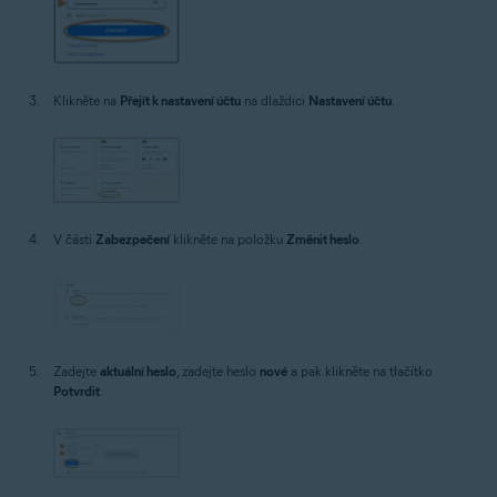
Klikněte na
Přejít k nastavení účtu
na dlaždici
Nastavení účtu
.
V části
Zabezpečení
klikněte na položku
Změnit heslo
.
Zadejte
aktuální heslo
, zadejte heslo
nové
a pak klikněte na tlačítko
Potvrdit
.