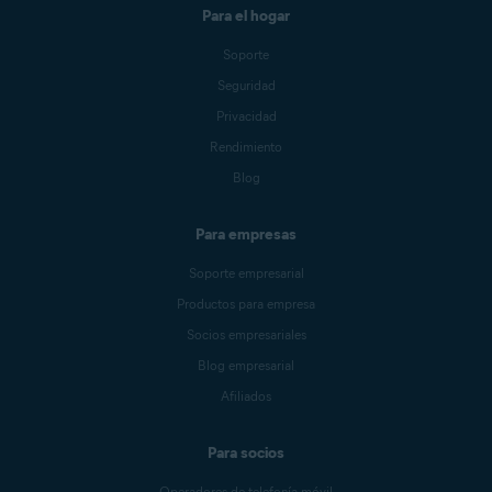
con Google
, debes elegir una
Para el hogar
cuenta de Google con una
dirección de correo electrónico
Soporte
que esté
conectada
a tu Cuenta
Avast. Sin embargo, no es
Seguridad
necesario que sea el
correo
Privacidad
electrónico principal
de tu cuenta
Avast.
Rendimiento
Blog
Para empresas
Soporte empresarial
Productos para empresa
Socios empresariales
Blog empresarial
Afiliados
Para socios
Operadores de telefonía móvil