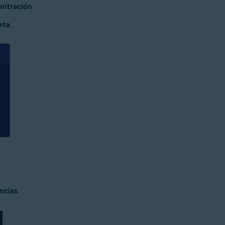
entración
.
eta
.
ncias
.