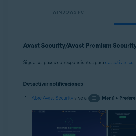
Sistemas operativos:
WINDOWS PC
Todas las plataformas admitidas
Avast Security/Avast Premium Securit
Sigue los pasos correspondientes para
desactivar las 
Desactivar notificaciones
Abre Avast Security
y ve a
Menú
▸
Prefere
☰