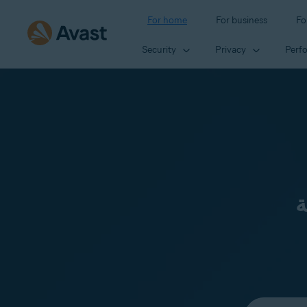
For home
For business
Fo
Security
Privacy
Perf
ة
Select