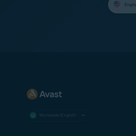
your
language:
Worldwide (English)