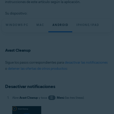
instrucciones de este artículo según la aplicación.
Todas las plataformas admitidas
Su dispositivo:
WINDOWS PC
MAC
ANDROID
IPHONE/IPAD
Avast Cleanup
Sigue los pasos correspondientes para
desactivar las notificaciones
o
detener las ofertas de otros productos
:
Desactivar notificaciones
Abre
Avast Cleanup
y toca
☰
Menú
(las tres líneas).