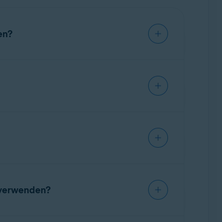
en?
hlungsdaten und Ihre E-Mail-Adresse angeben.
f der Frist kündigen. Wenn Sie das Test-Abo
.
 verwenden?