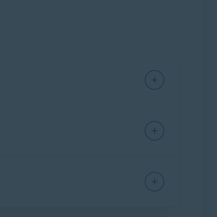
cherheits- und Datenschutz-Center
, mit
ne sicher zu bleiben.
rowser-Verlauf, Lesezeichen, gespeicherte
Secure Browser finden Sie in den folgenden