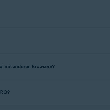
integrierten Sicherheitstools und
Funktionen
, verfügbar im
Si
e Identität und Ihre persönlichen Daten verwalten können, um onli
bel mit anderen Browsern?
hren anderen Browsern und erlaubt es Ihnen beispielsweise, den B
lla Firefox
,
Opera
und
Safari
zu importieren.
 PRO?
oder Exportieren von Lesezeichen und Passwörtern in den Avast 