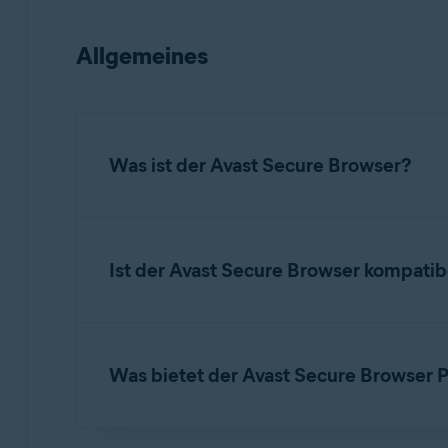
Allgemeines
Was ist der Avast Secure Browser?
Avast Secure Browser
ist ein Webbrowser mit 
dessen Hilfe Sie Ihre Online-Privatsphäre, Ihr
Ist der Avast Secure Browser kompati
Ja.
Avast Secure Browser
funktioniert neben I
Passwörter, Cookies aus
Google Chrome
,
Mozi
Was bietet der Avast Secure Browser
Eine ausführliche Anleitung zum Importieren 
Artikeln: