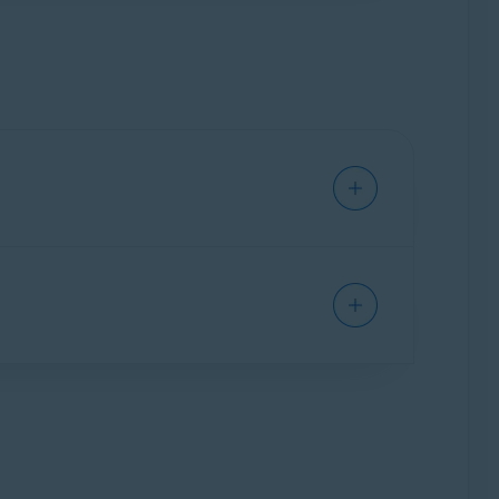
. Falls Sie ein Upgrade auf die
PRO
-
 automatisch Ihre Internetverbindung über ein
n aller Anzeigen und
Tracker
.