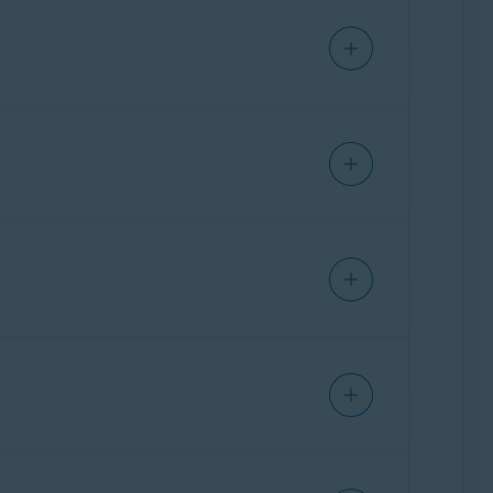
ner
End-to-End-Verschlüsselung
freigeben, die
iert, indem Ihre Daten in zufällige Zeichen
en kann. Sie können die verschlüsselten
line-Aktivitäten verwalten können. Die
ie im folgenden Artikel:
 bieten. Sie können Secure Browser
 Kachel aktivieren oder deaktivieren, wobei
e freigeben, indem es persönliche
und Datenschutz-Center
in der rechten oberen
 Informationen zum Bildschirmfreigabe-Modus
 Cookies. Dadurch wird Ihre Privatsphäre
Websites an, seit Sie Avast Secure Browser
grund eines Datenlecks kompromittiert wurde.
nbank, ob Sie Opfer eines Datenlecks