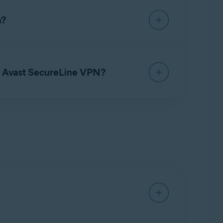
zeigen.
n?
s keinen Zugriff mehr auf die PRO-
etaillierte Anweisungen zur Kündigung
d Avast SecureLine VPN?
ragen (FAQ)
.
 der VPNs zu aktivieren, um Ihren Schutz zu
inden/Trennen des
VPN
, 30 VPN-Standorte,
le, zusätzliche VPN-Standorte, Smart VPN,
üsse.