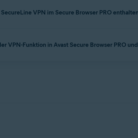
PRO
auf
Abonnement verwalten
, um die Abonnementdetails anzu
st SecureLine VPN im Secure Browser PRO enthalte
ent
kündigen, haben Sie nach Ablauf des Abonnementzeitraum
s
Abonnement
.
 weiterhin die kostenlose Version von Secure Browser nutzen. D
 der VPN-Funktion in Avast Secure Browser PRO un
rtikel:
Kündigung eines Avast-Abonnements– Häufig gestellte F
als auch
Avast SecureLine VPN
verwenden, genügt es, eines
n Sie im folgenden Anwendungsvergleich:
den Datenverkehr des Browsers und umfasst die Option zum Verb
bindung.
tändigen Schutz des Datenverkehrs, mehrere Sicherheitsprotokol
gsherstellung, lokalen Gerätezugriff und private Netzwerkausschl