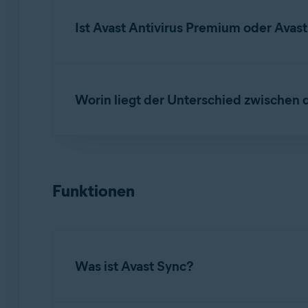
Klicken Sie unter
Avast Secure Browser 
Ist Avast Antivirus Premium oder Ava
HINWEIS:
Wenn Sie Ihr
Abonnem
Nein. Jede dieser Apps erfordert ein separate
Funktionen
. Sie können jedoch
Worin liegt der Unterschied zwischen
Ihres Abonnements finden Sie im A
Wenn Sie sowohl
Avast Secure Browser PRO
gewährleisten. Genauere Informationen finde
Funktionen
Avast Secure Browser PRO
: Schützt nur 
einen Kill-Switch sowie Automatische Ver
Avast SecureLine VPN
: Umfasst den volls
einen Kill Switch, automatische Verbindun
Was ist Avast Sync?