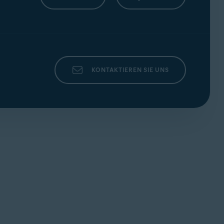
und IoT Edition; Windows 10 außer Mobile
 Windows 8/8.1 außer RT und Starter Edition
r 64 Bit)
rstützung von
SSE3
-Anweisungen erforderlich);
KONTAKTIEREN SIE UNS