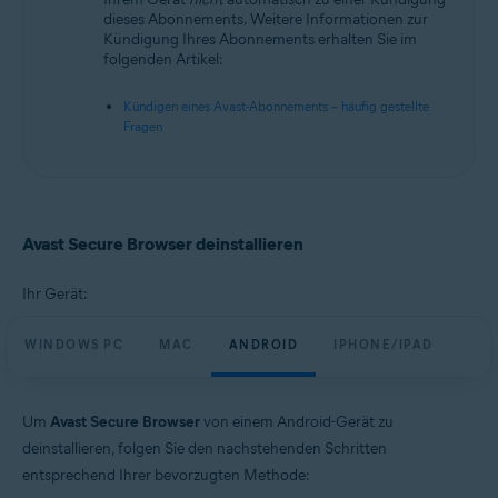
Betriebssysteme:
dieses Abonnements. Weitere Informationen zur
Kündigung Ihres Abonnements erhalten Sie im
Microsoft Windows 11 Home/Pro/Enterprise/Education
folgenden Artikel:
Microsoft Windows 10 Home/Pro/Enterprise/Education – 32-/64-Bit
Apple macOS 14.x (Sonoma)
Kündigen eines Avast-Abonnements – häufig gestellte
Apple macOS 13.x (Ventura)
Fragen
Apple macOS 12.x (Monterey)
Apple macOS 11.x (Big Sur)
Google Android 9.0 (Pie, API 28) oder höher
Apple iOS 15.0 oder höher
Avast Secure Browser deinstallieren
Ihr Gerät:
WINDOWS PC
MAC
ANDROID
IPHONE/IPAD
Um
Avast Secure Browser
von einem Android-Gerät zu
deinstallieren, folgen Sie den nachstehenden Schritten
entsprechend Ihrer bevorzugten Methode: