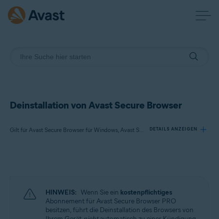
Deinstallation von Avast Secure Browser
Gilt für Avast Secure Browser für Windows, Avast Secure Browser für Mac, Avast Secure Browser für Android, Avast Secure Browser für iOS
DETAILS ANZEIGEN
Produkte:
Avast Secure Browser 121.x für Windows
Avast Secure Browser 121.x für Mac
HINWEIS:
Wenn Sie ein
kostenpflichtiges
Avast Secure Browser 7.x für Android
Abonnement für Avast Secure Browser PRO
Avast Secure Browser 5.x für iOS
besitzen, führt die Deinstallation des Browsers von
Ihrem Gerät
nicht
automatisch zu einer Kündigung