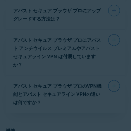
出し、ネットワーク接続を変更します。
はい。
アバスト セキュア ブラウザ プロ
の 30
アバスト セキュア ブラウザ プロにアップ
日間の無料体験版を開始するには、支払い情報
アバスト セキュア ブラウザのすべての
機能
とメールアドレスを追加する必要があります。
グレードする方法は？
を利用するには、次の追加権限を付与してくだ
さい。
有料機能
の使用を継続したくない場合は、終
アバスト セキュア ブラウザ プロ
を購入する
了する前にトライアル ライセンスをキャンセル
アバスト セキュア ブラウザ プロにアバス
には、メインアプリ画面の左上隅にある
ア
オプションの権限
する必要があります。トライアル サブスクリプ
カウント
アイコンをタップし、次に
PRO にア
ト アンチウイルス プレミアムやアバスト
ションをキャンセルしない場合、トライアル期
ップグレード
をタップして、画面上の指示に従
ストレージ
：ダウンロードしたファイルをメディア
セキュアライン VPN は付属しています
間が終了する前に、次のサブスクリプション期
保管庫以外で保存、開く、管理したり、保存したフ
います。お支払いの処理が完了すると、購入に
か？
ァイルをアバスト セキュア ブラウザを介して共有し
間の料金が請求されます。
使用したデバイスで自動的にライセンスがアク
たりできます。
ティベートされます。
いいえ。これらのアプリはそれぞれ個別の
写真/メディア/ファイル
：アバスト セキュア ブラウ
ザでデータを暗号化し、ファイルストレージにアク
アバスト セキュア ブラウザ プロのVPN機
ライセンス
が必要です。
また、すでにプロの
ライセンス
をお持ちの場
セスしてダウンロードしたファイルを保存できるよ
能とアバスト セキュアライン VPNの違い
うにします。
合は、次の記事を参照してください。
は何ですか？
カメラ
：QR コードやバーコードをスキャンしたと
アバスト セキュア ブラウザ プロのアクティベート
きに、アバスト セキュア ブラウザでカメラ入力を読
み取れるようにします。
アバスト セキュア ブラウザ プロ
と
アバスト セキュアライン VPN
を使用する場
機能
合、どちらか一方のVPNをオンにするだけで保