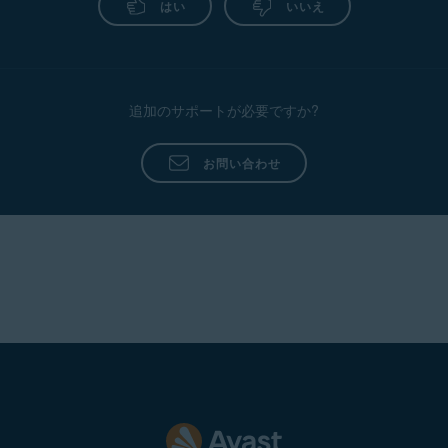
ができます。
はい
いいえ
常に広告を表示
ローカル リスト
目的
：ユーザー
ズできるように
追加のサポートが必要ですか?
お問い合わせ
アバスト検索パ
カスタム リスト
目的
：ウェブサ
コンテンツを許