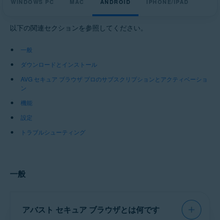
WINDOWS PC
MAC
ANDROID
IPHONE/IPAD
オペレーティング システム:
Windows、MacOS、Android、iOS
以下の関連セクションを参照してください。
一般
ダウンロードとインストール
AVG セキュア ブラウザ プロのサブスクリプションとアクティベーショ
ン
機能
設定
トラブルシューティング
一般
アバスト セキュア ブラウザとは何です