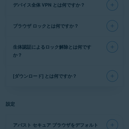
複数のデバイス間でアバスト セキュア ブラウザ
先を偽装するには、
アップグレード
して
デバイス全体 VPN とは何ですか？
クノロジーは、Web サイトが実行するスクリプ
サイトへのアクセスを自動的にブロックし、個
を同期する方法については、次の記事を参照し
アバスト セキュア ブラウザ プロ
にしてくだ
トを
フィルタリスト
と比較し、その Web サイト
人データの漏洩を防ぐ機能です。ウェブ シール
てください。
さい。
で読み込み可能なコンテンツを決定します。
ドを有効にするには、以下の手順に従います。
デバイス全体 VPN
は、
ブラウザ ロックとは何ですか？
アバスト セキュア ブラウザ プロ
に付属して
アバスト セキュア ブラウザの同期
アバスト セキュア ブラウザでVPNを有効にする
画面の左下隅にある [
セキュリティ＆プライバ
アドブロックモードの使用手順については、次
いる機能です。すべてのアプリで位置情報が偽
シー センター
] をタップします。
方法については、次の記事を参照してくださ
の記事を参照してください。
アバスト セキュア
装されます。デバイス全体
VPN
を有効にす
[
ブラウザ ロック
] を使用すると、閲覧履歴やデ
い。
アバスト セキュア ブラウザ - はじめに ▸ ブ
［ウェブ シールド］タブで、灰色（オフ）のスラ
ブラウザ: はじめに ▸ アドブロックを調整する
生体認証によるロック解除とは何です
るには:
ータをアバスト セキュア ブラウザ内で安全にロ
イダーをタップして、青色（オン）に変更します。
ラウザ VPN を有効にする
。
ックできます。ブラウザ ロックを有効にして
か？
画面の左下隅にある [
セキュリティ＆プライバ
PIN を設定した後は、PIN がないとアバスト セ
シー センター
] をタップします。
ヒント:
この機能を無効にする
キュア ブラウザを開くことができません。PIN
には、
[
セキュリティ＆プライ
デバイス全体 VPN
タブで、灰色 (オフ) のスライダ
を紛失したり忘れたりした場合、アバスト セキ
[ダウンロード] とは何ですか？
バシー センター
] ▸ [
広告とトラ
ーをタップして青色 (オン) に切り替えます。
ュア ブラウザでは PIN を復元できません。
ッカーをブロック
] に移動し、青
注意:
この機能は、お使いのデ
色（オン）のスライダーをタッ
[
OK
] をタップして、アバストによる個人情報の保
バイスの指紋または顔センサー
メディアファイルをダウンロードすると、アバ
プして、灰色（オフ）に変更し
護とVPN接続の設定を許可します。
がすでに有効で設定されている
ブラウザ ロックを有効にするには：
スト セキュア ブラウザによってファイルが暗号
ます。
場合に
のみ
機能します。
設定
化され、
ダウンロード
に保存されます。
画面の左下隅にある [
セキュリティ＆プライバ
シー センター
] をタップします。
ダウンロードにアクセスするには、[
メニ
デバイスの指紋センサーが有効になっている場
⋮
[
詳細設定
] ▸ [
ブラウザをロック
] をタップします。
アバスト セキュア ブラウザをデフォルト
ュー
]（3 つのドット）をタップし、[
ダウン
合は、指紋を使用してアバスト セキュア ブラウ