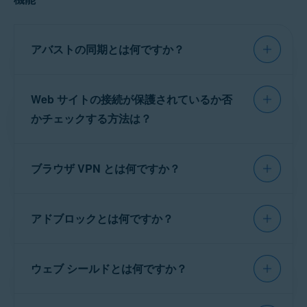
護されます。以下のアプリの比較をご参照くだ
さい。
アバストの同期とは何ですか？
アバスト セキュア ブラウザ プロ
：VPNの接続およ
び切断のオプション、世界中のさまざまなVPN接続
アバストの同期
とは、アバストが提供する同期
先、デバイス全体
VPN
が含まれています。
Web サイトの接続が保護されているか否
機能のことです。この機能を
エンドツーエンド
アバスト セキュアライン VPN
: フルトラフィック保
暗号化機能
と組み合わせて使用すると、デバイ
かチェックする方法は？
護、複数のセキュアプロトコル、追加のVPN接続
ス上のローカルデータとアバスト データ センタ
先、スマート VPN、キル スイッチ、自動接続、ロ
ーカルデバイスアクセス、プライベートネットワー
ー上のリモートデータが暗号化され、複数のデ
クの除外を含みます。
バイスとプラットフォーム間でブックマークや
デバイスのホーム画面で [アバスト セキュア ブラウ
ブラウザ VPN とは何ですか？
ザ] アイコンをタップしてウェブサイトに移動しま
閲覧歴を共有できるようになります。
暗号化
す。
は、データをランダムな文字に変更することで
仮想プライベートネットワーク（
VPN
）は、
Webアドレスの左側に表示されている
緑のシー
機能し、本人以外の誰も (アバストを含む) デー
アドブロックとは何ですか？
インターネットを介したプライベートトンネル
ルド
アイコンは、Webサイトの接続が保護されて
タを読み取れないようにします。指定された暗
として機能し、データを暗号化して接続を保護
いることを示します。
号化キーに同期設定からアクセスできる場合に
します。アバスト セキュア ブラウザは、最速の
アドブロック
は、訪問するWebページで広告の
のみ、暗号化されたデータを読み取ることがで
ウェブ シールドとは何ですか？
ロケーション サーバーに自動的に接続します。
読み込みを阻止し、閲覧セッションの速度と安
きます。
すべてのVPNの接続先にアクセスし、
デバイス
全性を向上させます。ユーザーが Web サイトに
全体 VPN
を有効にして、すべてのアプリで接続
アクセスするたびに、アバスト アドブロック テ
ウェブ シールド
は、マルウェアやフィッシング