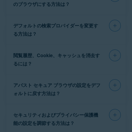
パスコードを使用
の隣にある灰色（オフ）のスラ
ロード
] をタップします。暗号化されたファイル
ザのロックを解除することもできます。この機
のブラウザにする方法は？
イダーをタップし、青色（オン）に切り替えます。
は種類別に整理されています。ファイルタイプ
能は、
PIN を設定
するときか、
ブラウザのロッ
[
パスコード
] の横にある [
セット
] ボタンをタップし
をタップして保存されているメディアファイル
ク設定
から有効にできます。生体認証によるロ
て、暗証番号を設定します。
へアクセスし、選んだファイルをもう一度タッ
ック解除を有効にするには：
デフォルトの検索プロバイダーを変更す
パスコードを2回入力して確認します。
プすると、そのファイルが開きます。ファイル
注意:
これらの手順は、お使
る方法は？
いのデバイスモデル、オペレ
[
セキュリティ＆プライバシー センター
] ▸ [
拡張
名の横にある [
メニュー
] (3 つの点) をタッ
⋮
アクティベーション後、
[
セキュリティ & プ
ーティングシステムのバージ
設定
] ▸ [
ブラウザをロック
] をタップします。
プして、次のオプションから選択します。
ライバシー センター
ョンおよび販売元のカスタマ
] ▸ [
詳細設定
] ▸ [
ブラウザの
手順の詳細については、次の記事をご参照くだ
灰色（オフ）のスライダーをタップして、
生体認証
イズに応じて若干異なる場合
閲覧履歴、Cookie、キャッシュを消去す
ロック
] に移動して、[
生体認証によるロック解
さい。
による保管庫のロック解除
の横にあるスライダーを
[
開く...
]：ファイルを開くアプリを選択します。
があります。
除
] を有効にするか、ロックオプションを管理す
青色（オン）に変更します。
るには？
デバイスに保存...
：ファイルを
ダウンロード
からデ
アバスト セキュア ブラウザ - はじめに ▸ デフォルト
るか、パスコードを変更します。
[
有効にする
]をタップして、生体認証によるロック
バイス上のフォルダーに移動します。
の検索エンジンを選択
解除を有効にします。
デバイスの [
設定
] を開いて [
アプリ
] に移動します。
共有
: ファイルを別のアプリ、人物、またはデバイス
アバスト セキュア ブラウザの設定をデフ
に送信または投稿します。
[
アバスト セキュア ブラウザ
] をタップします。
重要:
このアクションは一度選
ォルトに戻す方法は？
ファイルを削除
：
ダウンロード
フォルダからファイ
[
ブラウザアプリ
] を選択します。
択すると元に戻すことができま
ルを削除します。
せん。
アバスト セキュア ブラウザ
が選択されていること
を確認します。
セキュリティおよびプライバシー保護機
重要:
このアクションは一度選
能の設定を調節する方法は？
閲覧履歴を消去するには、次の手順を実行して
択すると元に戻すことができま
ください。
せん。