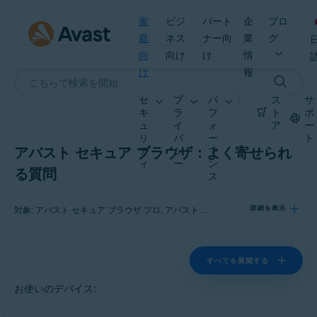
家
ビジ
パート
企
ブロ
庭
ネス
ナー向
業
グ
向
向け
け
情
け
報
セ
プ
パ
ス
サ
キ
ラ
フ
ト
ポ
ュ
イ
ォ
ア
ー
リ
バ
ー
ト
アバスト セキュア ブラウザ：よく寄せられ
テ
シ
マ
ィ
ー
ン
る質問
ス
対象: アバスト セキュア ブラウザ プロ, アバスト セキュア ブラウザ
詳細を表示
製品:
すべてを展開する
アバスト セキュア ブラウザ プロ
お使いのデバイス:
アバスト セキュア ブラウザ