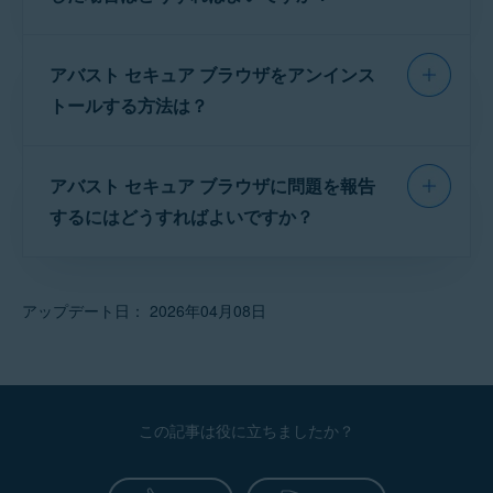
るとすべての閲覧データと履歴が自動的に削除され
ュ、およびCookieを削除することもできます。
ます。
英語版ウェブサイ
［
デスクトップ バージョン
］を選択します。
一般的なエラーメッセージなど、アバスト セキ
EasyList
目的
：書式のな
画面の左下隅にある [
セキュリティ＆プライバ
ブラウザモードの使用方法については、次の記
これで、Web サイトがデスクトップビューにな
アバスト セキュア ブラウザをアンインス
ュア ブラウザの使用中に発生する可能性がある
要なコンテンツ
シー センター
] をタップします。
事を参照してください。
りました。モバイル ビューに戻すには、上述の
問題の詳細については、次の記事を参照してく
トールする方法は？
[
消去
] ボタンを [
データを消去して終了
] の横でタッ
手順 1～2 を実行して、[
モバイル バージョン
]
ださい。
プします。
アバスト セキュア ブラウザ - はじめに ▸ ブラウザ
をタップします。
アンインストール手順の詳細については、次の
モードを変更する
現在のWebサイトの履歴とデータをクリアするこ
アバスト セキュア ブラウザに関するよくある問題の
許可されたコン
アバスト セキュア ブラウザに問題を報告
記事をご参照ください。
とを確認するために、[
クリア
] をタップします。
トラブルシューティング方法
Coalition for Better Ads
するにはどうすればよいですか？
目的
：妨害的で
（CBA）フィルタ リスト
表示して、その
アバスト セキュア ブラウザのアンインストール
CBA が承認し
以下の関連する方法で、アバスト セキュア ブラ
ウザの問題を報告することができます。
アップデート日： 2026年04月08日
有料版のアバストサブスクリプション
をお持ちの場
合は、アバスト セキュア ブラウザに関するあらゆる
許可されたコン
受け入れ可能な広告
問題を
アバスト サポート
に直接報告することができ
（ACC）フィルタ リスト
目的
：妨害的で
ます。
ることで、ウェ
この記事は役に立ちましたか？
有料版のアバストサブスクリプションをお持ち
でな
い
場合は、アバスト セキュア ブラウザに関するあら
ゆる問題を
アバスト フォーラム
で報告すること