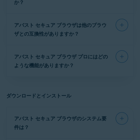
か？
アバスト セキュア ブラウザ
は、セキュリティツ
アバスト セキュア ブラウザは他のブラウ
ールと
機能
が組み込まれたウェブブラウザで
す。
セキュリティとプライバシー機能の設定
で
ザとの互換性がありますか？
使用できます。このブラウザにより、
オンラインプライバシー
、
個人情報
、
はい。
アバスト セキュア ブラウザ
は、別のモバ
個人データ
を管理してオンライン上の安全を
アバスト セキュア ブラウザ プロにはどの
イルブラウザとともに機能するように設計され
維持することができます。
ています。
ような機能がありますか？
注意:
ダウンロードとインストール
アバスト セキュア ブラウザ
プロ
は、アバスト セキュア ブラウザ
の有料版です。
プロ
バージョン
アバスト セキュア ブラウザのシステム要
にアップグレードすると、デバ
件は？
イスにインストールされている
無料バージョンがプロバージョ
ンに置き換えられます。