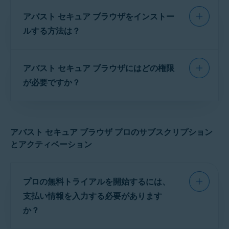
アバスト セキュア ブラウザのシステム要件につ
アバスト セキュア ブラウザをインストー
いては、次の記事をご参照ください。
ルする方法は？
アバスト セキュア ブラウザ プロ
には、アバ
アバスト アプリケーションのシステム要件
スト セキュア ブラウザの
すべての機能
が含
インストール手順の詳細については、次の記事
まれています。さらに、次の機能も含まれてい
アバスト セキュア ブラウザにはどの権限
を参照してください。
ます。
が必要ですか？
アバスト セキュア ブラウザのインストール
VPN 接続先
：すべての
VPN
の接続先から選ぶ
ことができます。アプリの無料版は、1つのVPN接
アバスト セキュア ブラウザを Android デバイス
続先に自動的に接続し、変更は許可されません。
で正常に実行するには、次の権限が必要です。
デバイス全体 VPN
: デバイス上のすべてのアプリが
アバスト セキュア ブラウザ プロのサブスクリプション
アバスト
VPN
サーバーを介してインターネット
とアクティベーション
必須の権限
に安全に接続できます。無料版のアプリでは、アバ
スト セキュア ブラウザを使用している場合のみ
VPN を利用できます。
ネットワークへのフル アクセス
：アバスト セキュア
ブラウザの
VPN
が、Wi-Fi またはモバイル ネッ
プロの無料トライアルを開始するには、
トワーク接続のいずれかをフェッチ、取得、接続で
支払い情報を入力する必要があります
きるようにします。
か？
ネットワーク接続の表示
：アバスト セキュア ブラウ
ザが、デバイスがオフラインなったタイミングを検