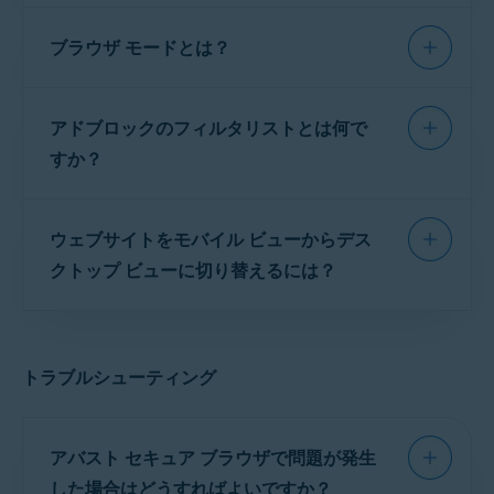
アバスト セキュア ブラウザには、オンライン活
デバイスのホーム画面で、アバスト セキュア ブラ
ブラウザ モードとは？
動を管理できるツールと
機能
が含まれていま
ウザのアイコンをタップしてアプリを開きます。
す。
セキュリティ＆プライバシー センター
を
デバイスのホーム画面で、アバスト セキュア ブラ
ウザのアイコンをタップしてアプリを開きます。
[
⋮
メニュー
]（3 つの点）をタップして、[
使用すると、特定の機能を手動で有効化または
アバスト セキュア ブラウザは、タブと閲覧行動
履歴
] をタップします。
アドブロックのフィルタリストとは何で
無効化したり、
ブラウザ VPN
や
アドブロック
な
を 2 つの異なるモードのいずれかにグループ化
画面の右下隅にある [
⋮
メニュー
]（3 つのドッ
ト）をタップし、[
設定
]（歯車アイコン）をタ
選択
をタップして削除する項目を選ぶか、
履歴を削
どのツールにアクセスしたり、一般設定や詳細
します。これにより、アクセスするサイトに最
すか？
ップします。
除
をタップしてすべてを削除します。
設定を変更したりできます。
適なモードに従ってブラウザ アクティビティを
[
デフォルト設定にリセット
] をタップして、[
リセッ
整理できます。
キャッシュと Cookie を消去するには、以下の手
アドブロックが使用するフィルタリストは、選
ト
] をタップします。
機能と高度な設定の調整方法については、次の
順を実行します。
ウェブサイトをモバイル ビューからデス
択する
アドブロックのモード
によって異なりま
記事を参照してください。
アバスト セキュア ブラウザに含まれるモ
す。下表は選択可能なモードごとに使用される
クトップ ビューに切り替えるには？
デバイスのホーム画面で、アバスト セキュア ブラ
フィルタ リストを示しています。
ード：
ウザのアイコンをタップしてアプリを開きます。
アバスト セキュア ブラウザ - はじめに ▸ セキュリテ
ウェブサイトをデスクトップ ビューで表示する
ィおよびプライバシー保護機能を調整する
画面の左下隅にある [
セキュリティ＆プライバ
には：
デフォルト モード
：アバスト セキュア ブラウザの
シー センター
] をタップします。
デフォルトモードでは、アドブロックが有効にな
トラブルシューティング
り、
VPN
およびウェブ シールドを有効にするオ
[
詳細設定
] をタップします。
フィルタ リスト
詳細
デスクトップ ビューで表示するウェブサイトを開
プションが含まれています。
きます。
[
消去
] ボタンを [
すべての Cookie とデータを消去
]
プライベート モード
:
デフォルトモード
と同じセキ
の横にタップします。
画面の右下隅にある
⋮
メニュー
（3 つのドッ
アバスト セキュア ブラウザで問題が発生
ュリティオプションを有効にしながら、スクリーン
ト）をタップし、
設定
（歯車アイコン）をタッ
ショットを無効にします。さらに、ブラウザを閉じ
現在訪問しているWebサイトの履歴、キャッシ
した場合はどうすればよいですか？
プします。