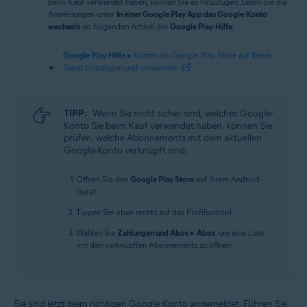
beim Kauf verwendet haben, können Sie es hinzufügen. Lesen Sie die
Anweisungen unter
In einer Google Play App das Google-Konto
wechseln
im folgenden Artikel der
Google Play-Hilfe
:
Google Play-Hilfe
▸ Konten im Google Play Store auf Ihrem
Gerät hinzufügen und verwenden
TIPP:
Wenn Sie nicht sicher sind, welches Google-
Konto Sie beim Kauf verwendet haben, können Sie
prüfen, welche Abonnements mit dem aktuellen
Google-Konto verknüpft sind:
Öffnen Sie den
Google Play Store
auf Ihrem Android-
Gerät.
Tippen Sie oben rechts auf das Profilsymbol.
Wählen Sie
Zahlungen und Abos
▸
Abos
, um eine Liste
mit den verknüpften Abonnements zu öffnen.
Sie sind jetzt beim richtigen Google-Konto angemeldet. Führen Sie