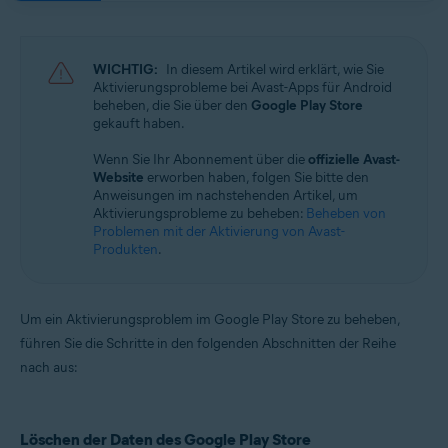
Avast Mobile Security 23.x für iOS
Avast SecureLine VPN 6.x für iOS
WICHTIG:
In diesem Artikel wird erklärt, wie Sie
Betriebssysteme:
Aktivierungsprobleme bei Avast-Apps für Android
beheben, die Sie über den
Google Play Store
Google Android 8.0 (Oreo, API 26) oder höher
gekauft haben.
Apple iOS 14.0 oder höher
Wenn Sie Ihr Abonnement über die
offizielle Avast-
Website
erworben haben, folgen Sie bitte den
Anweisungen im nachstehenden Artikel, um
Aktivierungsprobleme zu beheben:
Beheben von
Problemen mit der Aktivierung von Avast-
Produkten
.
Um ein Aktivierungsproblem im Google Play Store zu beheben,
führen Sie die Schritte in den folgenden Abschnitten der Reihe
nach aus:
Löschen der Daten des Google Play Store