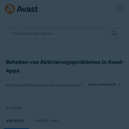
Beheben von Aktivierungsproblemen in Avast-
Apps
Gilt für Avast Mobile Security für Android, Avast Cleanup für Android, Avast SecureLine VPN für Android, Avast Mobile Security für iOS, Avast SecureLine VPN für iOS
DETAILS ANZEIGEN
Produkte:
Ihr Gerät:
Avast Mobile Security 23.x für Android
Avast Cleanup 23.x für Android
ANDROID
IPHONE/IPAD
Avast SecureLine VPN 6.x für Android