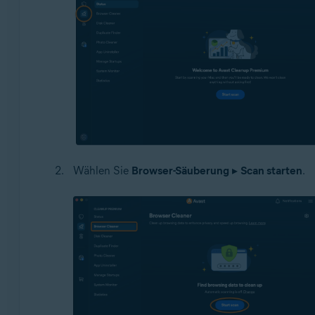
Wählen Sie
Browser-Säuberung
▸
Scan starten
.