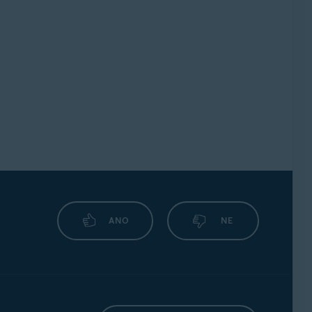
ANO
NE