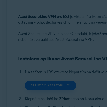
Operační systémy:
Windows, macOS, Android, iOS
Avast SecureLine VPN pro iOS
je virtuální privátní s
ostatním v odposlechu vašich online aktivit na veřej
Avast SecureLine VPN je placený produkt, k jehož použ
nebo nákupu aplikace Avast SecureLine VPN.
Instalace aplikace Avast SecureLine 
Na zařízení s iOS otevřete klepnutím na tlačítk
PŘEJÍT DO APP STORU
Klepněte na tlačítko
Získat
nebo na ikonu cloudu a