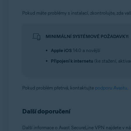
Pokud máte problémy s instalací, zkontrolujte, zda va
MINIMÁLNÍ SYSTÉMOVÉ POŽADAVKY:
Apple iOS
14.0 a novější
Připojení k internetu
(ke stažení, aktiv
Pokud problém přetrvá, kontaktujte
podporu Avastu
.
Další doporučení
Další informace o Avast SecureLine VPN najdete v nás