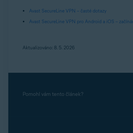
Avast SecureLine VPN – časté dotazy
Avast SecureLine VPN pro Android a iOS – začín
Aktualizováno: 8. 5. 2026
Pomohl vám tento článek?