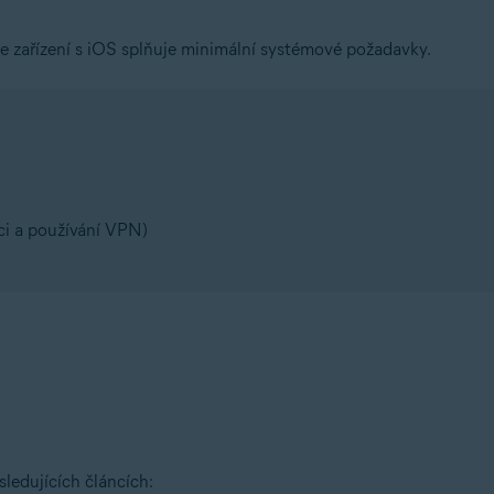
še zařízení s iOS splňuje minimální systémové požadavky.
aci a používání VPN)
ledujících článcích: