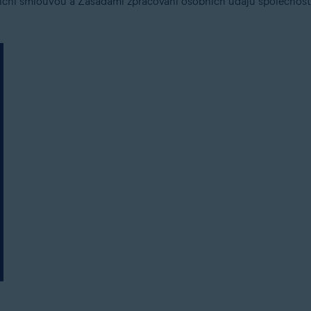
enční smlouvou a Zásadami zpracování osobních údajů společnost