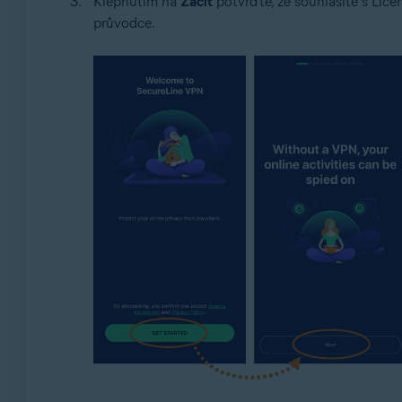
Klepnutím na
Začít
potvrďte, že souhlasíte s Lic
průvodce.