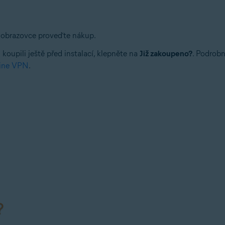
a obrazovce proveďte nákup.
koupili ještě před instalací, klepněte na
Již zakoupeno?
. Podrobn
Line VPN
.