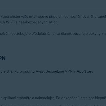
íť, která chrání vaše internetové připojení pomocí šifrovaného tun
ných Wi-Fi a nezabezpečených sítích.
ívání potřebujete předplatné. Tento článek obsahuje pokyny k ins
VPN
o dole stránku produktu Avast SecureLine VPN v
App Storu
.
 aplikaci stáhněte a nainstalujte. Po dokončení instalace klepně