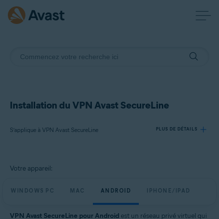
Installation du VPN Avast SecureLine
S’applique à VPN Avast SecureLine
PLUS DE DÉTAILS
Produits:
Votre appareil:
VPN Avast SecureLine
WINDOWS PC
MAC
ANDROID
IPHONE/IPAD
Systèmes d'exploitation:
Windows, macOS, Android, iOS
VPN Avast SecureLine pour Android
est un réseau privé virtuel qui