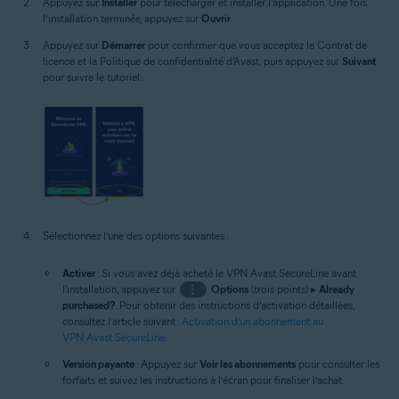
Appuyez sur
Installer
pour télécharger et installer l’application. Une fois
l’installation terminée, appuyez sur
Ouvrir
.
Appuyez sur
Démarrer
pour confirmer que vous acceptez le Contrat de
licence et la Politique de confidentialité d'Avast, puis appuyez sur
Suivant
pour suivre le tutoriel.
Sélectionnez l’une des options suivantes :
Activer
: Si vous avez déjà acheté le VPN Avast SecureLine avant
l'installation, appuyez sur
⋮
Options
(trois points) ▸
Already
purchased?
. Pour obtenir des instructions d’activation détaillées,
consultez l’article suivant :
Activation d’un abonnement au
VPN Avast SecureLine
.
Version payante
: Appuyez sur
Voir les abonnements
pour consulter les
forfaits et suivez les instructions à l’écran pour finaliser l’achat.