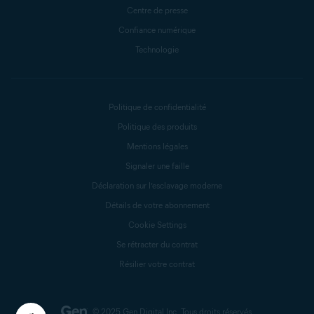
Centre de presse
Confiance numérique
Technologie
Politique de confidentialité
Politique des produits
Mentions légales
Signaler une faille
Déclaration sur l’esclavage moderne
Détails de votre abonnement
Cookie Settings
Se rétracter du contrat
Résilier votre contrat
© 2025 Gen Digital Inc.
Tous droits réservés.