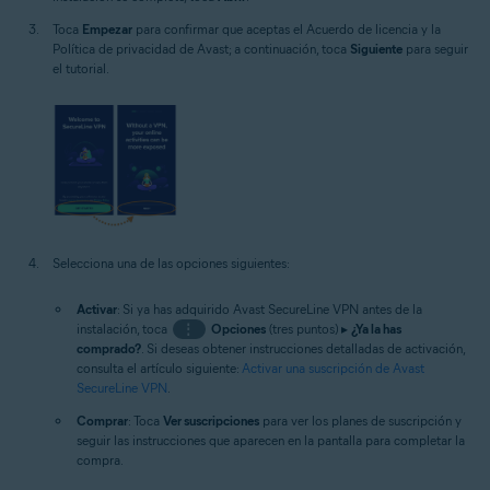
Toca
Empezar
para confirmar que aceptas el Acuerdo de licencia y la
Política de privacidad de Avast; a continuación, toca
Siguiente
para seguir
el tutorial.
Selecciona una de las opciones siguientes:
Activar
: Si ya has adquirido Avast SecureLine VPN antes de la
instalación, toca
⋮
Opciones
(tres puntos) ▸
¿Ya la has
comprado?
. Si deseas obtener instrucciones detalladas de activación,
consulta el artículo siguiente:
Activar una suscripción de Avast
SecureLine VPN
.
Comprar
: Toca
Ver suscripciones
para ver los planes de suscripción y
seguir las instrucciones que aparecen en la pantalla para completar la
compra.