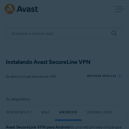
Instalando Avast SecureLine VPN
Se aplica a Avast SecureLine VPN
MOSTRAR DETALLES
Productos:
Su dispositivo:
Avast SecureLine VPN
WINDOWS PC
MAC
ANDROID
IPHONE/IPAD
Sistemas operativos:
Windows, macOS, Android, iOS
Avast SecureLine VPN para Android
es una red privada virtual que