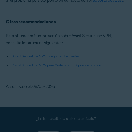
Si el problema persiste, ponte en contacto con el
Soporte de Avast
.
Otras recomendaciones
Para obtener más información sobre Avast SecureLine VPN,
consulta los artículos siguientes:
Avast SecureLine VPN: preguntas frecuentes
Avast SecureLine VPN para Android e iOS: primeros pasos
Actualizado el: 08/05/2026
¿Le ha resultado útil este artículo?