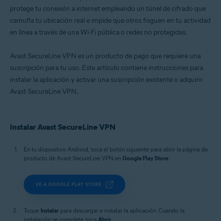
protege tu conexión a internet empleando un túnel de cifrado que
camufla tu ubicación real e impide que otros fisguen en tu actividad
en línea a través de una Wi-Fi pública o redes no protegidas.
Avast SecureLine VPN es un producto de pago que requiere una
suscripción para tu uso. Este artículo contiene instrucciones para
instalar la aplicación y activar una suscripción existente o adquirir
Avast SecureLine VPN.
Instalar Avast SecureLine VPN
En tu dispositivo Android, toca el botón siguiente para abrir la página de
producto de Avast SecureLine VPN en
Google Play Store
.
VE A GOOGLE PLAY STORE
Toque
Instalar
para descargar e instalar la aplicación. Cuando la
instalación se complete, toca
Abrir
.