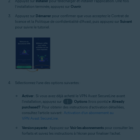
Appuyez sur
Installer
pour télécharger et installer l’application. Une fois
l’installation terminée, appuyez sur
Ouvrir
.
Appuyez sur
Démarrer
pour confirmer que vous acceptez le Contrat de
licence et la Politique de confidentialité d'Avast, puis appuyez sur
Suivant
pour suivre le tutoriel.
Sélectionnez l’une des options suivantes :
Activer
: Si vous avez déjà acheté le VPN Avast SecureLine avant
l'installation, appuyez sur
⋮
Options
(trois points) ▸
Already
purchased?
. Pour obtenir des instructions d’activation détaillées,
consultez l’article suivant :
Activation d’un abonnement au
VPN Avast SecureLine
.
Version payante
: Appuyez sur
Voir les abonnements
pour consulter les
forfaits et suivez les instructions à l’écran pour finaliser l’achat.