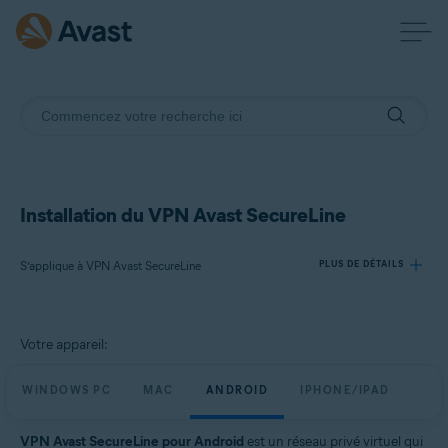
Installation du VPN Avast SecureLine
S’applique à VPN Avast SecureLine
PLUS DE DÉTAILS
Produits:
Votre appareil:
VPN Avast SecureLine
WINDOWS PC
MAC
ANDROID
IPHONE/IPAD
Systèmes d'exploitation:
Windows, macOS, Android, iOS
VPN Avast SecureLine pour Android
est un réseau privé virtuel qui