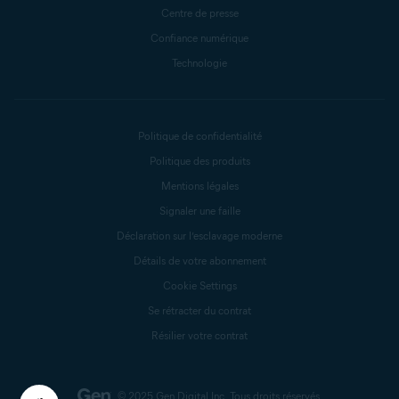
Centre de presse
Confiance numérique
Technologie
Politique de confidentialité
Politique des produits
Mentions légales
Signaler une faille
Déclaration sur l’esclavage moderne
Détails de votre abonnement
Cookie Settings
Se rétracter du contrat
Résilier votre contrat
© 2025 Gen Digital Inc.
Tous droits réservés.