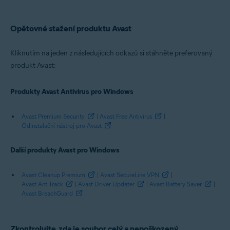
Avast SecureLine VPN 5.x pro Windows
Avast AntiTrack Premium 2.x pro Windows
Avast Driver Updater 2.x pro Windows
Opětovné stažení produktu Avast
Avast Battery Saver 19.x pro Windows
Avast BreachGuard 20.x pro Windows
Kliknutím na jeden z následujících odkazů si stáhněte preferovaný
Operační systémy:
produkt Avast:
Microsoft Windows 11 Home / Pro / Enterprise / Education
Microsoft Windows 10 Home / Pro / Enterprise / Education – 32/64bitový
Produkty Avast Antivirus pro Windows
Microsoft Windows 8.1 / Pro / Enterprise – 32/64bitový
Microsoft Windows 8 / Pro / Enterprise – 32/64bitový
Microsoft Windows 7 Home Basic / Home Premium / Professional /
Avast Premium Security
|
Avast Free Antivirus
|
Enterprise / Ultimate – Service Pack 1 s aktualizací Convenient Rollup
Odinstalační nástroj pro Avast
Update, 32/64bitový
Další produkty Avast pro Windows
Avast Cleanup Premium
|
Avast SecureLine VPN
|
Avast AntiTrack
|
Avast Driver Updater
|
Avast Battery Saver
|
Avast BreachGuard
Zkontrolujte, zda je soubor celý a nepoškozený