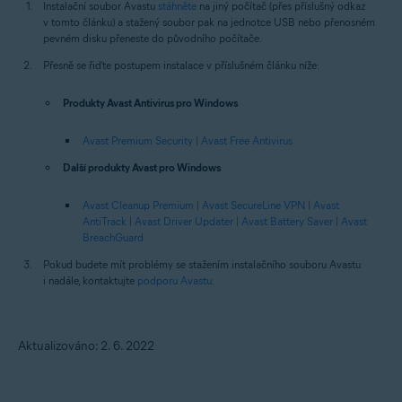
Instalační soubor Avastu
stáhněte
na jiný počítač (přes příslušný odkaz
v tomto článku) a stažený soubor pak na jednotce USB nebo přenosném
pevném disku přeneste do původního počítače.
Přesně se řiďte postupem instalace v příslušném článku níže:
Produkty Avast Antivirus pro Windows
Avast Premium Security
|
Avast Free Antivirus
Další produkty Avast pro Windows
Avast Cleanup Premium
|
Avast SecureLine VPN
|
Avast
AntiTrack
|
Avast Driver Updater
|
Avast Battery Saver
|
Avast
BreachGuard
Pokud budete mít problémy se stažením instalačního souboru Avastu
i nadále, kontaktujte
podporu Avastu
.
Aktualizováno: 2. 6. 2022