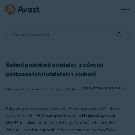
Řešení problémů s instalací z důvodu
poškozených instalačních souborů
ZOBRAZIT PODROBNOSTI
Platí pro Avast Premium Security pro Windows, Avast Free Antivirus pro Windows, Avast Cleanup Premium pro Windows, Avast SecureLine VPN pro Windows, Avast AntiTrack Premium pro Windows, Avast Driver Updater pro Windows, Avast Battery Saver pro Windows, Avast BreachGuard pro Windows
Když se vám při instalaci produktu Avast na počítač s Windows
Produkty:
zobrazuje chyba
Poškozený balíček
nebo
Neplatná aplikace
Avast Premium Security 21.x pro Windows
Win32
, instalační soubor může být poškozený nebo neúplný.
Avast Free Antivirus 21.x pro Windows
Chcete-li problém napravit, řiďte se postupem v tomto článku.
Avast Cleanup Premium 21.x pro Windows