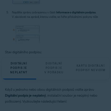
Najděte zprávu zobrazenou v části
Informace o digitálním podpisu
.
V závislosti na zprávě, kterou vidíte, se řiďte příslušnými pokyny níže.
Stav digitálního podpisu:
DIGITÁLNÍ
DIGITÁLNÍ
KARTU DIGITÁLNÍ
PODPIS JE
PODPIS JE
PODPISY NEVIDÍM
NEPLATNÝ
V POŘÁDKU
Když u jednoho nebo obou digitálních podpisů vidíte zprávu
Digitální podpis je neplatný
, instalační soubor je neúplný nebo
poškozený. Vyzkoušejte následující řešení: