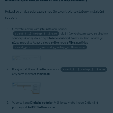
Pokud se chyba zobrazuje i nadále, zkontrolujte stažený instalační
soubor:
Otevřete složku, kam jste instalační soubor
avast_(...)_setup_(...).exe
uložili (ve výchozím stavu se všechny
soubory ukládají do složky
Stažené soubory
). Název souboru obsahuje
název produktu Avast a slovo
online
nebo
offline
, například
avast_premium_security_setup_offline.exe
.
Pravým tlačítkem klikněte na soubor
avast_(...)_setup_(...).exe
a vyberte možnost
Vlastnosti
.
Vyberte kartu
Digitální podpisy
. Měli byste vidět 1 nebo 2 digitální
podpisy od
AVAST Software s.r.o.