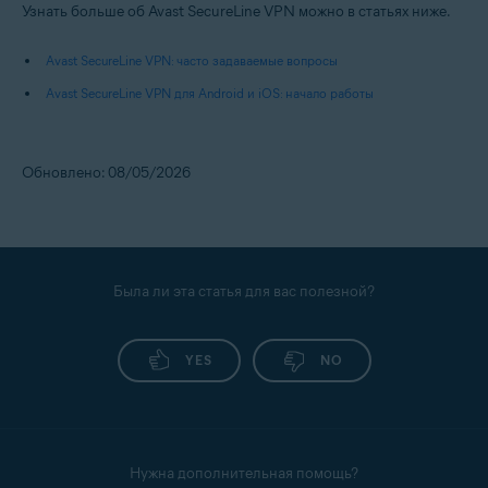
Узнать больше об Avast SecureLine VPN можно в статьях ниже.
Avast SecureLine VPN: часто задаваемые вопросы
Avast SecureLine VPN для Android и iOS: начало работы
Обновлено: 08/05/2026
Была ли эта статья для вас полезной?
YES
NO
Нужна дополнительная помощь?