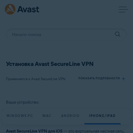
Установка Avast SecureLine VPN
Применяется к Avast SecureLine VPN
ПОКАЗАТЬ ПОДРОБНОСТИ
Продукты:
Ваше устройство:
Avast SecureLine VPN
WINDOWS PC
MAC
ANDROID
IPHONE/IPAD
Операционные системы:
Windows, macOS, Android и iOS
Avast SecureLine VPN для iOS
— это виртуальная частная сеть,