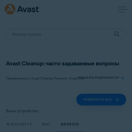
Avast Cleanup: часто задаваемые вопросы
ПОКАЗАТЬ ПОДРОБНОСТИ
Применяется к Avast Cleanup Premium, Avast Cleanup
РАЗВЕРНУТЬ ВСЕ
Продукты:
Avast Cleanup Premium
Ваше устройство:
Avast Cleanup
WINDOWS PC
MAC
ANDROID
Операционные системы: