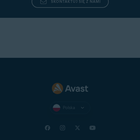
Resetowanie uprawnienia dostępu
: Wyłącz iwłącz
SKONTAKTUJ SIĘ Z NAMI
ponownie uprawnienie dostępu do programu Avast
Cleanup za pomocą ustawień urządzenia.
Jeśli problem nie ustąpi, możesz
wysłać
wiadomość do działu pomocy technicznej Avast
bezpośrednio zpoziomu programu Avast Cleanup
Premium.
Polska