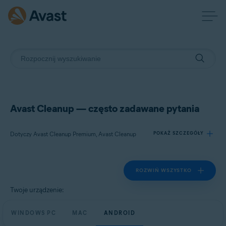
Avast Cleanup — często zadawane pytania
Dotyczy Avast Cleanup Premium, Avast Cleanup
POKAŻ SZCZEGÓŁY
ROZWIŃ WSZYSTKO
Produkty:
Avast Cleanup Premium
Twoje urządzenie:
Avast Cleanup
WINDOWS PC
MAC
ANDROID
Systemy operacyjne: