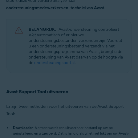
stuurt deze voor verdere analyse naar
Avast Cleanup Premium 23.x voor Windows
Avast AntiTrack 3.x voor Windows
ondersteuningsmedewerkers en -technici van Avast
.
Avast Driver Updater 23.x voor Windows
Avast BreachGuard 23.x voor Windows
Avast Battery Saver 23.x voor Windows
BELANGRIJK:
Avast-ondersteuning controleert
niet
automatisch of er nieuwe
Besturingssystemen:
ondersteuningsbestanden verzonden zijn. Voordat
Microsoft Windows 11 Home / Pro / Enterprise / Education
u een ondersteuningsbestand verzendt via het
Microsoft Windows 10 Home / Pro / Enterprise / Education – 32-/64-bits
ondersteuningsprogramma van Avast, brengt u de
Microsoft Windows 8.1 / Pro / Enterprise – 32-/64-bits
ondersteuning van Avast daarvan op de hoogte via
Microsoft Windows 8 / Pro / Enterprise – 32-/64-bits
de
ondersteuningsportal
.
Microsoft Windows 7 Home Basic / Home Premium / Professional /
Enterprise / Ultimate – Service Pack 1 met Convenient Rollup Update, 32-
/ 64-bits
Avast Support Tool uitvoeren
Er zijn twee methoden voor het uitvoeren van de Avast Support
Tool:
Downloaden
: hiermee wordt een uitvoerbaar bestand op uw pc
geïnstalleerd en uitgevoerd. Dat is handig als u het niet lukt om uw Avast-