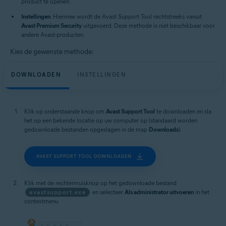
product te openen.
Instellingen
: Hiermee wordt de Avast Support Tool rechtstreeks vanuit
Avast Premium Security
uitgevoerd. Deze methode is niet beschikbaar voor
andere Avast-producten.
Kies de gewenste methode:
DOWNLOADEN
INSTELLINGEN
Klik op onderstaande knop om
Avast Support Tool
te downloaden en sla
het op een bekende locatie op uw computer op (standaard worden
gedownloade bestanden opgeslagen in de map
Downloads
).
AVAST SUPPORT TOOL DOWNLOADEN
Klik met de rechtermuisknop op het gedownloade bestand
avastsupport.exe
en selecteer
Als administrator uitvoeren
in het
contextmenu.