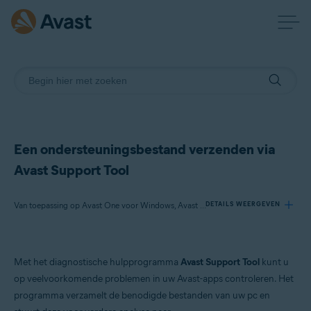
Een ondersteuningsbestand verzenden via
Avast Support Tool
Van toepassing op Avast One voor Windows, Avast Premium Security voor Windows, Avast SecureLine VPN voor Windows, Avast Cleanup Premium voor Windows, Avast AntiTrack voor Windows, Avast Driver Updater voor Windows, Avast BreachGuard voor Windows, Avast Battery Saver voor Windows
DETAILS WEERGEVEN
Producten:
Met het diagnostische hulpprogramma
Avast Support Tool
kunt u
Avast One 23.x voor Windows
op veelvoorkomende problemen in uw Avast-apps controleren. Het
Avast Premium Security 23.x voor Windows
programma verzamelt de benodigde bestanden van uw pc en
Avast SecureLine VPN 5.x voor Windows