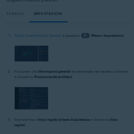
Scegliere il metodo preferito:
SCARICA
IMPOSTAZIONI
Aprire Avast Premium Security
e passare a
☰
Menu
▸
Impostazioni
.
Assicurarsi che
Informazioni generali
sia selezionato nel riquadro a sinistra
e cliccare su
Risoluzione dei problemi
.
Scorrere fino a
Invia i registri al team di assistenza
e cliccare su
Invia
registri
.