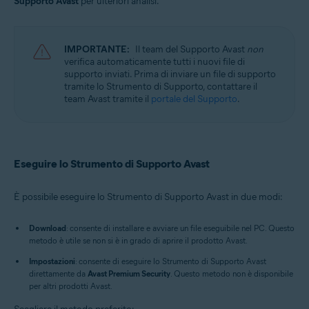
Supporto Avast
per ulteriori analisi.
Avast Cleanup Premium 23.x per Windows
Avast AntiTrack 3.x per Windows
Avast Driver Updater 23.x per Windows
Avast BreachGuard 23.x per Windows
IMPORTANTE:
Il team del Supporto Avast
non
Avast Battery Saver 23.x per Windows
verifica automaticamente tutti i nuovi file di
supporto inviati. Prima di inviare un file di supporto
Sistemi operativi:
tramite lo Strumento di Supporto, contattare il
team Avast tramite il
portale del Supporto
.
Microsoft Windows 11 Home / Pro / Enterprise / Education
Microsoft Windows 10 Home / Pro / Enterprise / Education - 32/64 bit
Microsoft Windows 8.1 / Pro / Enterprise - 32/64 bit
Microsoft Windows 8 / Pro / Enterprise - 32/64 bit
Microsoft Windows 7 Home Basic / Home Premium / Professional /
Eseguire lo Strumento di Supporto Avast
Enterprise / Ultimate - Service Pack 1 con aggiornamento cumulativo
Convenience Rollup, 32/64 bit
È possibile eseguire lo Strumento di Supporto Avast in due modi:
Download
: consente di installare e avviare un file eseguibile nel PC. Questo
metodo è utile se non si è in grado di aprire il prodotto Avast.
Impostazioni
: consente di eseguire lo Strumento di Supporto Avast
direttamente da
Avast Premium Security
. Questo metodo non è disponibile
per altri prodotti Avast.