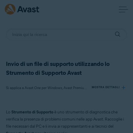
Invio di un file di supporto utilizzando lo
Strumento di Supporto Avast
Si applica a Avast One per Windows, Avast Premium Security per Windows, Avast SecureLine VPN per Windows, Avast Cleanup Premium per Windows, Avast AntiTrack per Windows, Avast Driver Updater per Windows, Avast BreachGuard per Windows, Avast Battery Saver per Windows
MOSTRA DETTAGLI
Prodotti:
Lo
Strumento di Supporto
è uno strumento di diagnostica che
Avast One 23.x per Windows
verifica la presenza di problemi comuni nelle app Avast. Raccoglie i
Avast Premium Security 23.x per Windows
file necessari dal PC e li invia ai rappresentanti e ai tecnici del
Avast SecureLine VPN 5.x per Windows