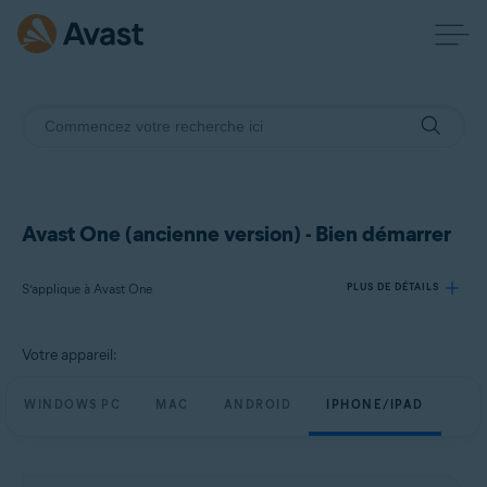
Avast One (ancienne version) - Bien démarrer
S’applique à Avast One
PLUS DE DÉTAILS
Votre appareil:
Produits:
Avast One
WINDOWS PC
MAC
ANDROID
IPHONE/IPAD
Systèmes d'exploitation:
Windows, Mac, Android et iOS