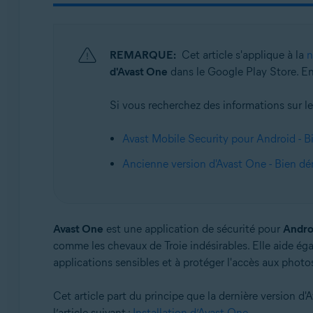
Systèmes d'exploitation:
Android et iOS
REMARQUE:
Cet article s'applique à la
n
d'Avast One
dans le Google Play Store. En 
Si vous recherchez des informations sur les
Avast Mobile Security pour Android - B
Ancienne version d'Avast One - Bien dé
Avast One
est une application de sécurité pour
Andro
comme les chevaux de Troie indésirables. Elle aide éga
applications sensibles et à protéger l'accès aux photo
Cet article part du principe que la dernière version d'
l’article suivant :
Installation d’Avast One
.