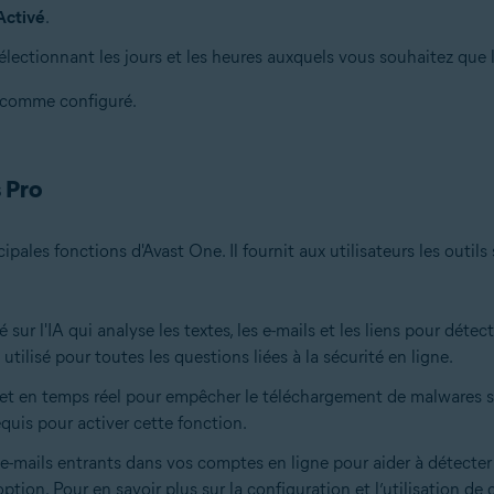
Activé
.
électionnant les jours et les heures auxquels vous souhaitez que
 comme configuré.
s Pro
cipales fonctions d'Avast One. Il fournit aux utilisateurs les outil
 sur l'IA qui analyse les textes, les e-mails et les liens pour déte
utilisé pour toutes les questions liées à la sécurité en ligne.
rnet en temps réel pour empêcher le téléchargement de malwares sur
equis pour activer cette fonction.
 e-mails entrants dans vos comptes en ligne pour aider à détecter 
tion. Pour en savoir plus sur la configuration et l’utilisation de c