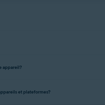
 d’AvastOne, consultez l’article suivant:
astDriverUpdater
d’AvastCleanupPremium
astBreachGuard
 d’Avast AntiTrack Premium
e la version payante d’AvastOne, consultez l’article suivant:
e appareil?
activer
AvastOne
sur
5
(AvastOneIndividuel) ou
30
appareils (Av
vast
ou dans l’e-mail de confirmation de commande.
 appareils et plateformes?
, suivez ces étapes: