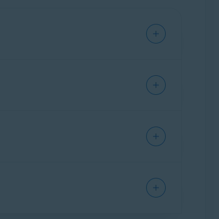
complète, ainsi que des outils de
ités visant à empêcher le suivi en ligne et à
er votre PC.
Confidentialité en ligne
et
Optimisation des
ne, vos paramètres de sécurité et les menaces
ns AvastOne ou sur votre appareil) ou des
til tout-en-un plus avancé, conçu pour offrir
ecurity (et
toute autre application Avast
)
ités adaptées à vos besoins spécifiques.