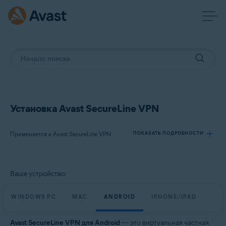
Установка Avast SecureLine VPN
Применяется к Avast SecureLine VPN
ПОКАЗАТЬ ПОДРОБНОСТИ
Продукты:
Ваше устройство:
Avast SecureLine VPN
WINDOWS PC
MAC
ANDROID
IPHONE/IPAD
Операционные системы:
Windows, macOS, Android и iOS
Avast SecureLine VPN для Android
— это виртуальная частная