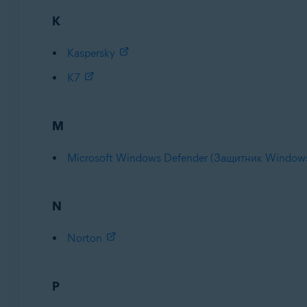
K
Kaspersky
K7
M
Microsoft Windows Defender (Защитник Window
N
Norton
P