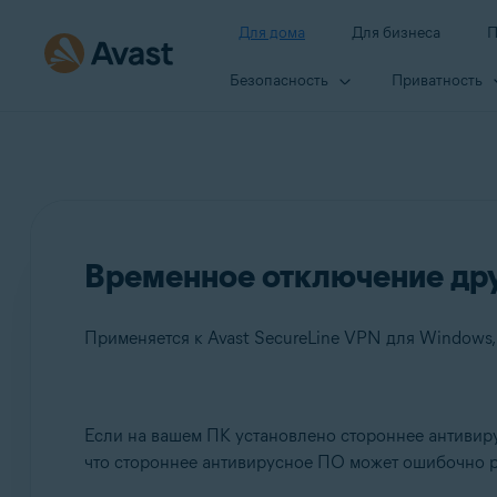
Для дома
Для бизнеса
П
Безопасность
Приватность
Временное отключение дру
Продукты:
Если на вашем ПК установлено стороннее антивиру
что стороннее антивирусное ПО может ошибочно р
Avast SecureLine VPN 5.x для Windows
Avast AntiTrack 3.x для Windows