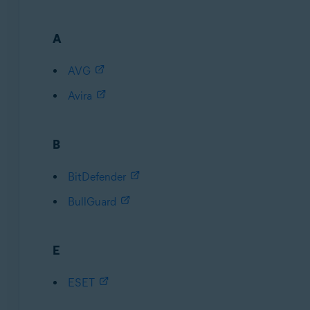
A
AVG
Avira
B
BitDefender
BullGuard
E
ESET