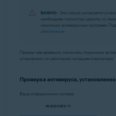
Avast BreachGuard 22.x для Windows
Avast Cleanup Premium 22.x для Windows
ВАЖНО:
Эта статься
не
касается устан
Avast Driver Updater 22.x для Windows
необходимо полностью удалить со свое
Avast Battery Saver 22.x для Windows
несколько антивирусных программ. Под
обеспечения
Операционные системы:
Microsoft Windows 11 Home / Pro / Enterprise / Educa
Microsoft Windows 10 Home / Pro / Enterprise / Educ
Прежде чем временно отключать стороннюю антивир
Microsoft Windows 8.1 / Pro / Enterprise — 32- или 
установлено по умолчанию на вашем компьютере.
Microsoft Windows 8 / Pro / Enterprise — 32- или 64
Microsoft Windows 7 Home Basic / Home Premium / Pro
Проверка антивируса, установленн
Ваша операционная система:
WINDOWS 11