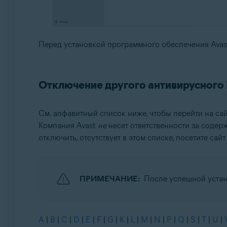
Перед установкой программного обеспечения Avas
Отключение другого антивирусного
См. алфавитный список ниже, чтобы перейти на с
Компания Avast
не
несет ответственности за содер
отключить, отсутствует в этом списке, посетите с
ПРИМЕЧАНИЕ:
После успешной устан
A
|
B
|
C
|
D
|
E
|
F
|
G
|
K
|
L
|
M
|
N
|
P
|
Q
|
S
|
T
|
U
|