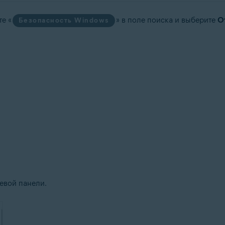
е «
» в поле поиска и выберите
О
Безопасность Windows
евой панели.