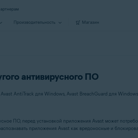
артнерам
Производи­тельность
Магазин
гого антивирусного ПО
сное ПО, перед установкой приложения Avast может потребова
аспознавать приложения Avast как вредоносные и блокироват