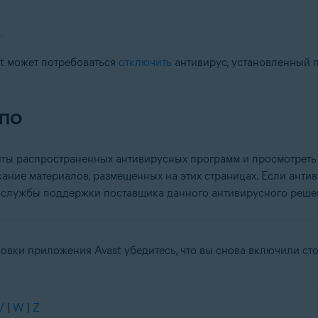
t может потребоваться
отключить
антивирус, установленный 
 ПО
айты распространенных антивирусных программ и просмотрет
жание материалов, размещенных на этих страницах. Если анти
айт службы поддержки поставщика данного антивирусного реше
овки приложения Avast убедитесь, что вы снова включили ст
V
|
W
|
Z