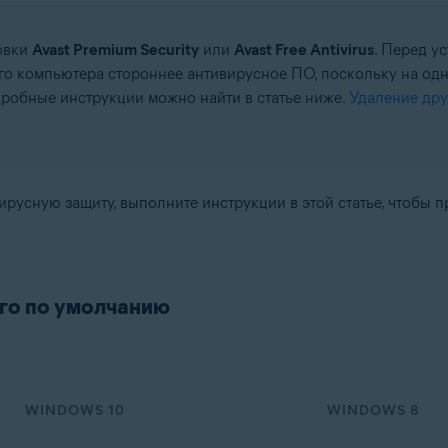
овки
Avast Premium Security
или
Avast Free Antivirus
. Перед у
го компьютера стороннее антивирусное ПО, поскольку на одн
робные инструкции можно найти в статье ниже.
Удаление дру
tion
ation — 32- или 64-разрядная версия
усную защиту, выполните инструкции в этой статье, чтобы п
64-разрядная версия
-разрядная версия
fessional / Enterprise / Ultimate — SP 2, 32- или 64-разрядная версия
ого по умолчанию
WINDOWS 10
WINDOWS 8