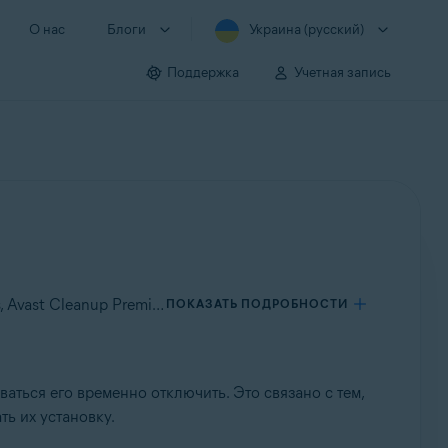
О нас
Блоги
Украина (русский)
Поддержка
Учетная запись
Применяется к Avast SecureLine VPN для Windows, Avast AntiTrack для Windows, Avast BreachGuard для Windows, Avast Cleanup Premium для Windows, Avast Driver Updater для Windows, Avast Battery Saver для Windows
ПОКАЗАТЬ ПОДРОБНОСТИ
ться его временно отключить. Это связано с тем,
ь их установку.