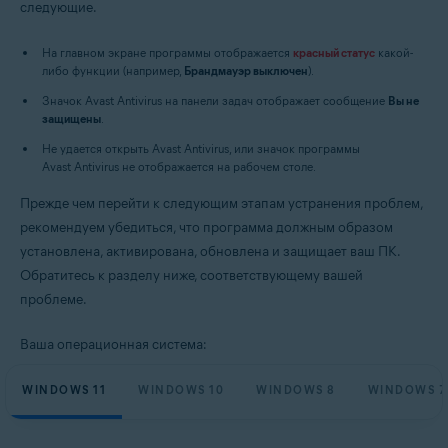
следующие.
Операционные системы:
На главном экране программы отображается
красный статус
какой-
Microsoft Windows 11 Home / Pro / Enterprise / Education
либо функции (например,
Брандмауэр выключен
).
Microsoft Windows 10 Home / Pro / Enterprise / Education — 32- или 64-
Значок Avast Antivirus на панели задач отображает сообщение
Вы не
разрядная версия
защищены
.
Microsoft Windows 8,1 / Pro / Enterprise — 32- или 64-разрядная версия
Microsoft Windows 8 / Pro / Enterprise — 32- или 64-разрядная версия
Не удается открыть Avast Antivirus, или значок программы
Microsoft Windows 7 Home Basic / Home Premium / Professional /
Avast Antivirus не отображается на рабочем столе.
Enterprise / Ultimate — SP 1 с обновлением Convenient Rollup, 32- или
64-разрядная версия
Прежде чем перейти к следующим этапам устранения проблем,
рекомендуем убедиться, что программа должным образом
установлена, активирована, обновлена и защищает ваш ПК.
Обратитесь к разделу ниже, соответствующему вашей
проблеме.
Ваша операционная система:
WINDOWS 11
WINDOWS 10
WINDOWS 8
WINDOWS 7