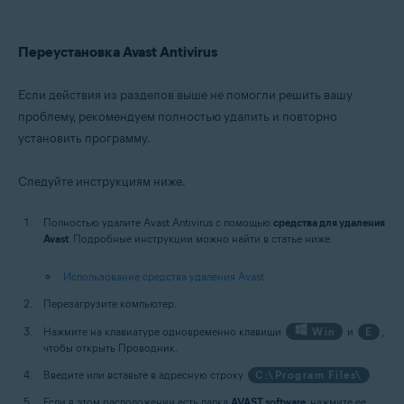
Переустановка Avast Antivirus
Если действия из разделов выше не помогли решить вашу
проблему, рекомендуем полностью удалить и повторно
установить программу.
Следуйте инструкциям ниже.
Полностью удалите Avast Antivirus с помощью
средства для удаления
Avast
. Подробные инструкции можно найти в статье ниже.
Использование средства удаления Avast
Перезагрузите компьютер.
Нажмите на клавиатуре одновременно клавиши
Win
и
E
,
чтобы открыть Проводник.
Введите или вставьте в адресную строку
C:\Program Files\
.
Если в этом расположении есть папка
AVAST software
, нажмите ее