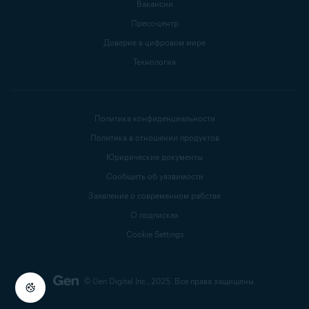
Вакансии
Пресс-центр
Доверие в цифровом мире
Технология
Политика конфиденциальности
Политика в отношении продуктов
Юридические документы
Сообщить об уязвимости
Заявление о современном рабстве
О подписках
Cookie Settings
© Gen Digital Inc., 2025.
Все права защищены.