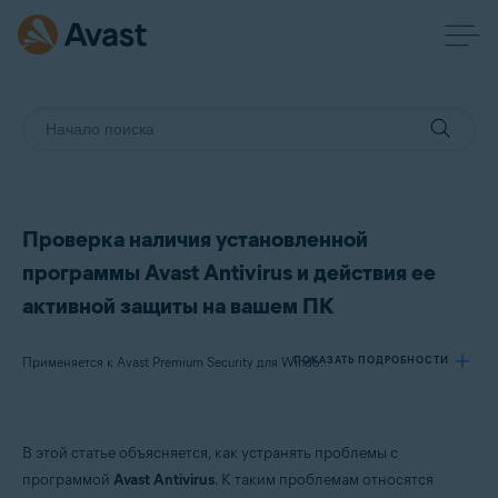
Проверка наличия установленной
программы Avast Antivirus и действия ее
активной защиты на вашем ПК
ПОКАЗАТЬ ПОДРОБНОСТИ
Применяется к Avast Premium Security для Windows, Avast Free Antivirus для Windows
Продукты:
В этой статье объясняется, как устранять проблемы с
Avast Premium Security 22.x для Windows
программой
Avast Antivirus
. К таким проблемам относятся
Avast Free Antivirus 22.x для Windows