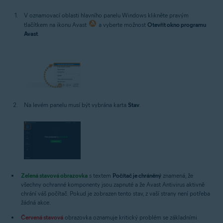
V oznamovací oblasti hlavního panelu Windows klikněte pravým
tlačítkem na ikonu Avast
a vyberte možnost
Otevřít okno programu
Avast
.
Na levém panelu musí být vybrána karta
Stav
.
Zelená stavová obrazovka
s textem
Počítač je chráněný
znamená, že
všechny ochranné komponenty jsou zapnuté a že Avast Antivirus aktivně
chrání váš počítač. Pokud je zobrazen tento stav, z vaší strany není potřeba
žádná akce.
Červená stavová
obrazovka oznamuje kritický problém se základními