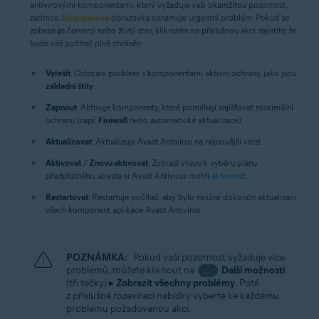
antivirovými komponentami, který vyžaduje vaši okamžitou pozornost,
zatímco
žlutá stavová
obrazovka oznamuje urgentní problém. Pokud se
zobrazuje červený nebo žlutý stav, kliknutím na příslušnou akci zajistíte, že
bude váš počítač plně chráněn:
Vyřešit
: Odstraní problém s komponentami aktivní ochrany, jako jsou
základní štíty
.
Zapnout
: Aktivuje komponenty, které pomáhají zajišťovat maximální
ochranu (např.
Firewall
nebo automatické aktualizace).
Aktualizovat
: Aktualizuje Avast Antivirus na nejnovější verzi.
Aktivovat
/
Znovu aktivovat
: Zobrazí výzvu k výběru plánu
předplatného, abyste si Avast Antivirus mohli
aktivovat
.
Restartovat
: Restartuje počítač, aby bylo možné dokončit aktualizaci
všech komponent aplikace Avast Antivirus.
POZNÁMKA:
Pokud vaši pozornost vyžaduje více
problémů, můžete kliknout na
Další možnosti
…
(tři tečky) ▸
Zobrazit všechny problémy
. Poté
z příslušné rozevírací nabídky vyberte ke každému
problému požadovanou akci.