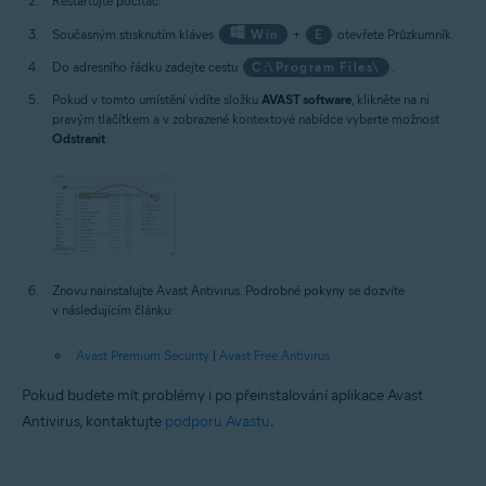
Restartujte počítač.
Současným stisknutím kláves
Win
+
E
otevřete Průzkumník.
Do adresního řádku zadejte cestu
C:\Program Files\
.
Pokud v tomto umístění vidíte složku
AVAST software
, klikněte na ni
pravým tlačítkem a v zobrazené kontextové nabídce vyberte možnost
Odstranit
.
Znovu nainstalujte Avast Antivirus. Podrobné pokyny se dozvíte
v následujícím článku:
Avast Premium Security
|
Avast Free Antivirus
Pokud budete mít problémy i po přeinstalování aplikace Avast
Antivirus, kontaktujte
podporu Avastu
.