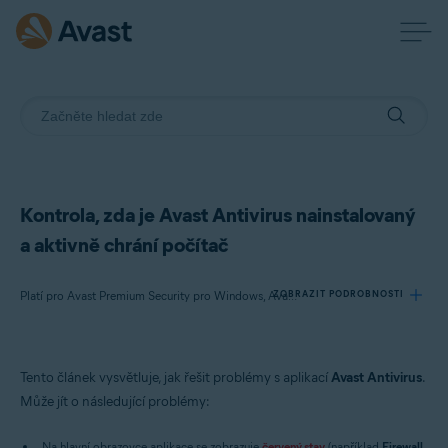
Kontrola, zda je Avast Antivirus nainstalovaný
a aktivně chrání počítač
ZOBRAZIT PODROBNOSTI
Platí pro Avast Premium Security pro Windows, Avast Free Antivirus pro Windows
Produkty:
Tento článek vysvětluje, jak řešit problémy s aplikací
Avast Antivirus
.
Avast Premium Security 22.x pro Windows
Může jít o následující problémy:
Avast Free Antivirus 22.x pro Windows
Na hlavní obrazovce aplikace se zobrazuje
červený stav
(například
Firewall