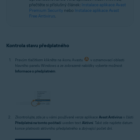
přečtěte si příslušný článek:
Instalace aplikace Avast
Premium Security
nebo
Instalace aplikace Avast
Free Antivirus
.
Kontrola stavu předplatného
Pravým tlačítkem klikněte na ikonu Avastu
v oznamovací oblasti
hlavního panelu Windows a ze zobrazené nabídky vyberte možnost
Informace o předplatném
.
Zkontrolujte, zda je u vámi používané verze aplikace
Avast Antivirus
v části
Předplatná na tomto počítači
uveden text
Aktivní
. Také zde najdete datum
konce platnosti aktivního předplatného a zbývající počet dní.