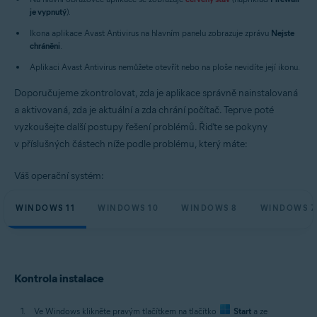
Operační systémy:
je vypnutý
).
Microsoft Windows 11 Home / Pro / Enterprise / Education
Ikona aplikace Avast Antivirus na hlavním panelu zobrazuje zprávu
Nejste
Microsoft Windows 10 Home / Pro / Enterprise / Education – 32/64bitový
chráněni
.
Microsoft Windows 8.1 / Pro / Enterprise – 32/64bitový
Microsoft Windows 8 / Pro / Enterprise – 32/64bitový
Aplikaci Avast Antivirus nemůžete otevřít nebo na ploše nevidíte její ikonu.
Microsoft Windows 7 Home Basic / Home Premium / Professional /
Enterprise / Ultimate – Service Pack 1 s aktualizací Convenient Rollup
Doporučujeme zkontrolovat, zda je aplikace správně nainstalovaná
Update, 32/64bitový
a aktivovaná, zda je aktuální a zda chrání počítač. Teprve poté
vyzkoušejte další postupy řešení problémů. Řiďte se pokyny
v příslušných částech níže podle problému, který máte:
Váš operační systém:
WINDOWS 11
WINDOWS 10
WINDOWS 8
WINDOWS 7
Kontrola instalace
Ve Windows klikněte pravým tlačítkem na tlačítko
Start
a ze