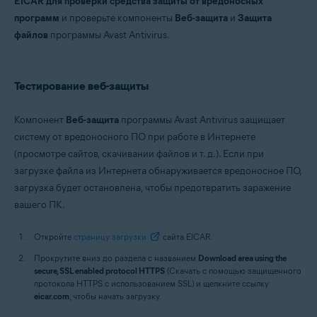
EICAR для проверки средства защиты от вредоносных
Операционные системы:
программ
и проверьте компоненты
Веб-защита
и
Защита
Microsoft Windows 11 Home / Pro / Enterprise / Education
файлов
программы Avast Antivirus.
Microsoft Windows 10 Home / Pro / Enterprise / Education — 32- или 64-
разрядная версия
Microsoft Windows 8.1 / Pro / Enterprise — 32- или 64-разрядная версия
Microsoft Windows 8 / Pro / Enterprise — 32- или 64-разрядная версия
Тестирование веб-защиты
Microsoft Windows 7 Home Basic / Home Premium / Professional /
Enterprise / Ultimate — SP 1 с обновлением Convenient Rollup, 32- или
64-разрядная версия
Компонент
Веб-защита
программы Avast Antivirus защищает
систему от вредоносного ПО при работе в Интернете
(просмотре сайтов, скачивании файлов и т. д.). Если при
загрузке файла из Интернета обнаруживается вредоносное ПО,
загрузка будет остановлена, чтобы предотвратить заражение
вашего ПК.
Откройте
страницу загрузки
сайта EICAR.
Прокрутите вниз до раздела с названием
Download area using the
secure, SSL enabled protocol HTTPS
(Скачать с помощью защищенного
протокола HTTPS с использованием SSL) и щелкните ссылку
eicar.com
, чтобы начать загрузку.