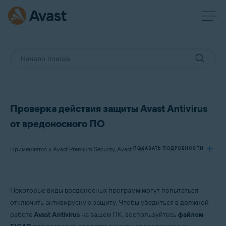
Проверка действия защиты Avast Antivirus
от вредоносного ПО
ПОКАЗАТЬ ПОДРОБНОСТИ
Применяется к Avast Premium Security, Avast Free Antivirus
Продукты:
Некоторые виды вредоносных программ могут попытаться
Avast Premium Security 21.x
отключить антивирусную защиту. Чтобы убедиться в должной
Avast Free Antivirus 21.x
работе
Avast Antivirus
на вашем ПК, воспользуйтесь
файлом