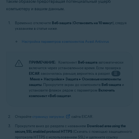
таким образом предотвращая потенциальный ущерб
компьютеру и вашим данным.
Временно отключите
Веб-защита
(
Остановить на 10 минут
), следуя
указаниям в статье ниже.
Настройка параметров компонентов Avast Antivirus
ПРИМЕЧАНИЕ:
Компонент
Веб-защита
автоматически
включится через установленное время. Если проверка
EICAR
закончилась раньше, вернитесь в раздел
☰
Меню
▸
Настройки
▸
Защита
▸
Основные компоненты
защиты
. Прокрутите экран до компонента
Веб-защита
и
установите флажок рядом с параметром
Включить
компонент «Веб-защита»
.
Откройте
страницу загрузки
сайта EICAR.
Прокрутите вниз до раздела с названием
Download area using the
secure, SSL enabled protocol HTTPS
(Скачать с помощью защищенного
протокола HTTPS с использованием SSL) и щелкните ссылку