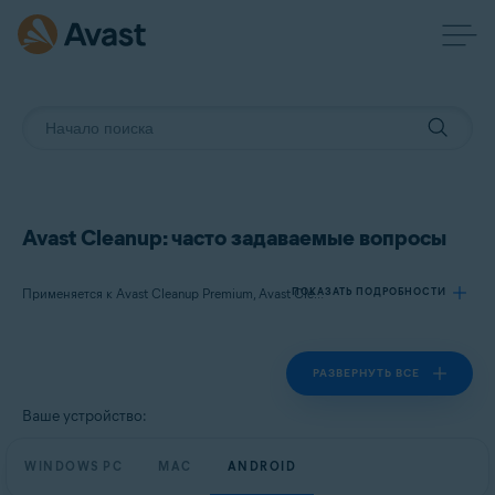
Avast Cleanup: часто задаваемые вопросы
ПОКАЗАТЬ ПОДРОБНОСТИ
Применяется к Avast Cleanup Premium, Avast Cleanup
РАЗВЕРНУТЬ ВСЕ
Продукты:
Avast Cleanup Premium
Ваше устройство:
Avast Cleanup
WINDOWS PC
MAC
ANDROID
Операционные системы: