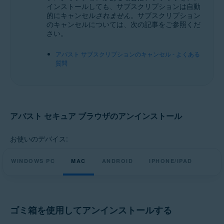
アバスト セキュア ブラウザ プロ 5.x iOS 版
インストールしても、サブスクリプションは自動
アバスト セキュア ブラウザ 5.x iOS 版
的にキャンセル
されません
。サブスクリプション
のキャンセルについては、次の記事をご参照くだ
オペレーティング システム:
さい。
Microsoft Windows 11 Home / Pro / Enterprise / Education
アバスト サブスクリプションのキャンセル - よくある
Microsoft Windows 10 Home / Pro / Enterprise / Education - 32 / 64 ビッ
質問
ト
Microsoft Windows 8.1 / Pro / Enterprise - 32 / 64 ビット
Microsoft Windows 8 / Pro / Enterprise - 32 / 64 ビット
Microsoft Windows 7 Home Basic / Home Premium / Professional /
Enterprise / Ultimate - Service Pack 1、32 / 64 ビット
Apple macOS 14.x（Sonoma）
アバスト セキュア ブラウザのアンインストール
Apple macOS 13.x（Ventura）
Apple macOS 12.x（Monterey）
Apple macOS 11.x（Big Sur）
お使いのデバイス:
Google Android 9.0（Pie、API 28）以降
Apple iOS 15.0 以降
WINDOWS PC
MAC
ANDROID
IPHONE/IPAD
ゴミ箱を使用してアンインストールする